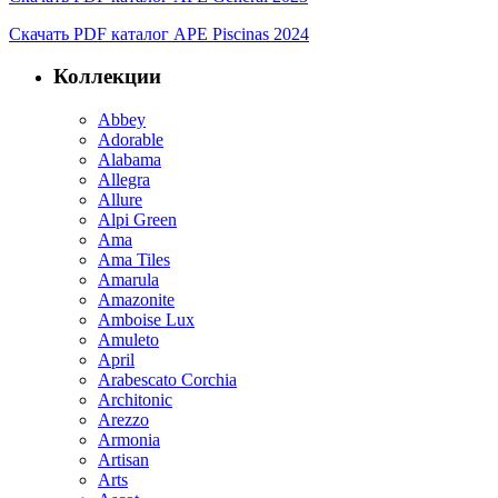
Скачать PDF каталог APE Piscinas 2024
Коллекции
Abbey
Adorable
Alabama
Allegra
Allure
Alpi Green
Ama
Ama Tiles
Amarula
Amazonite
Amboise Lux
Amuleto
April
Arabescato Corchia
Architonic
Arezzo
Armonia
Artisan
Arts