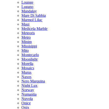
Lounge
Lugano
Mandalay
Mare Di Sabbia
Marmol Lilac
Maui
Medicela Marble
Meteoris
Metro
Minim
Missisippi
Mito
Montecarlo
Moonlight
Morella
Mosaics
Murus
Naxos
Nero Marquina
Night Lux
Norway
Numantia
Nuvola
Onice
Onix