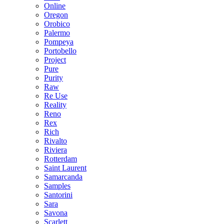
Online
Oregon
Orobico
Palermo
Pompeya
Portobello
Project
Pure
Purity
Raw
Re Use
Reality
Reno
Rex
Rich
Rivalto
Riviera
Rotterdam
Saint Laurent
Samarcanda
Samples
Santorini
Sara
Savona
Scarlett