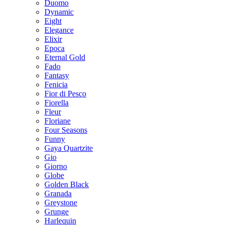
Duomo
Dynamic
Eight
Elegance
Elixir
Epoca
Eternal Gold
Fado
Fantasy
Fenicia
Fior di Pesco
Fiorella
Fleur
Floriane
Four Seasons
Funny
Gaya Quartzite
Gio
Giorno
Globe
Golden Black
Granada
Greystone
Grunge
Harlequin