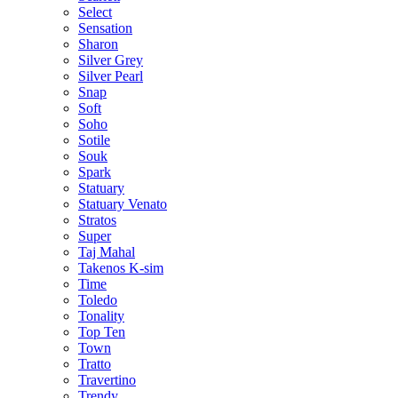
Select
Sensation
Sharon
Silver Grey
Silver Pearl
Snap
Soft
Soho
Sotile
Souk
Spark
Statuary
Statuary Venato
Stratos
Super
Taj Mahal
Takenos K-sim
Time
Toledo
Tonality
Top Ten
Town
Tratto
Travertino
Trendy