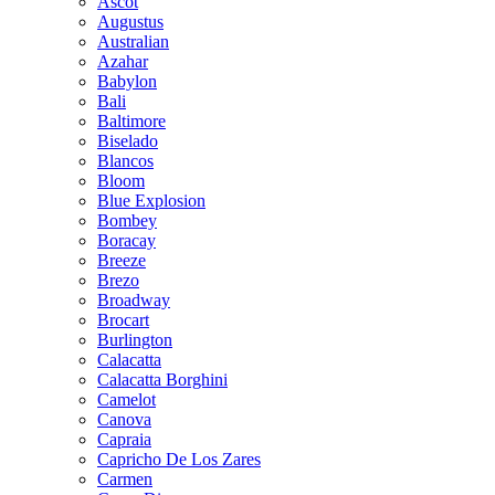
Ascot
Augustus
Australian
Azahar
Babylon
Bali
Baltimore
Biselado
Blancos
Bloom
Blue Explosion
Bombey
Boracay
Breeze
Brezo
Broadway
Brocart
Burlington
Calacatta
Calacatta Borghini
Camelot
Canova
Capraia
Capricho De Los Zares
Carmen