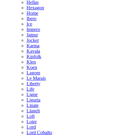
Hellas
Hexagon
Home
Ibero
Ice
Impero
Jaipur
Jocker
Karma
Kavala
Kinfolk
Klen
Koen
Lagom
Le Marais
Liberty
Life
Ligne
Liguria
Linate
Llaneli
Loft
Loire
Lord
Lord Cobalto