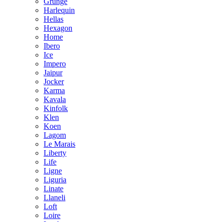
Grunge
Harlequin
Hellas
Hexagon
Home
Ibero
Ice
Impero
Jaipur
Jocker
Karma
Kavala
Kinfolk
Klen
Koen
Lagom
Le Marais
Liberty
Life
Ligne
Liguria
Linate
Llaneli
Loft
Loire