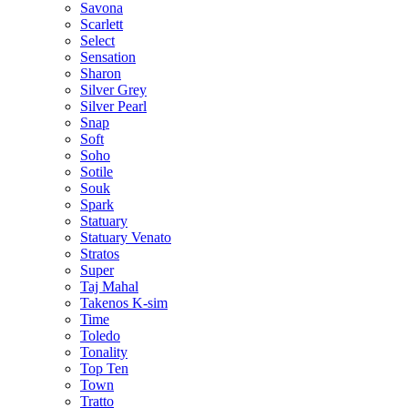
Savona
Scarlett
Select
Sensation
Sharon
Silver Grey
Silver Pearl
Snap
Soft
Soho
Sotile
Souk
Spark
Statuary
Statuary Venato
Stratos
Super
Taj Mahal
Takenos K-sim
Time
Toledo
Tonality
Top Ten
Town
Tratto