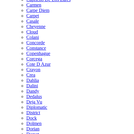
Carmen
Carpe Diem
Carpet
Casale
Cheyenne
Cloud
Colani
Concorde
Constance
Copenhague
Corcega
Cote D Azur
Crayon
Crea
Dahlia
Dalini
Dandy
Dedalus
Deja Vu
Diplomatic
District
Dock
Dolmen
Dorian