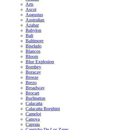
Arts
Ascot
Augustus
Australian
Azahar
Babylon
Bali
Baltimore
Biselado
Blancos
Bloom
Blue Explosion
Bombey
Boracay
Breeze
Brezo
Broadway
Brocart
Burlington
Calacatta
Calacatta Borghini
Camelot
Canova
Capraia
Capricho De Los Zares