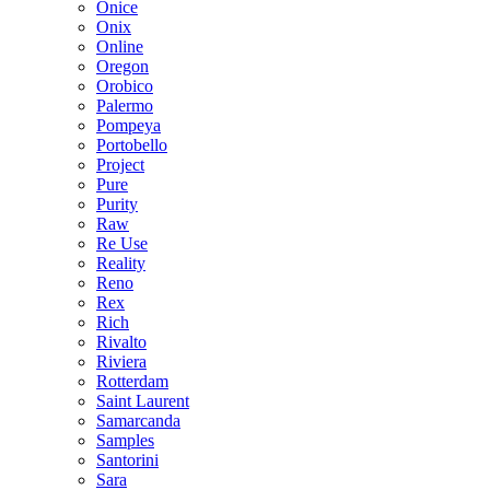
Onice
Onix
Online
Oregon
Orobico
Palermo
Pompeya
Portobello
Project
Pure
Purity
Raw
Re Use
Reality
Reno
Rex
Rich
Rivalto
Riviera
Rotterdam
Saint Laurent
Samarcanda
Samples
Santorini
Sara