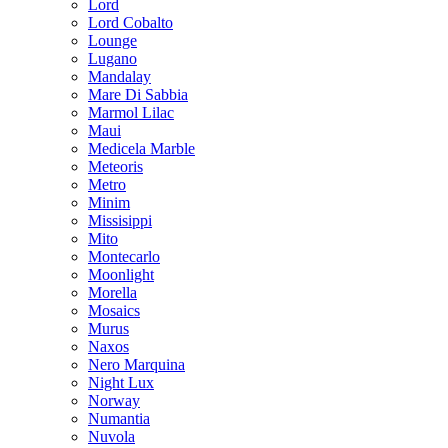
Lord
Lord Cobalto
Lounge
Lugano
Mandalay
Mare Di Sabbia
Marmol Lilac
Maui
Medicela Marble
Meteoris
Metro
Minim
Missisippi
Mito
Montecarlo
Moonlight
Morella
Mosaics
Murus
Naxos
Nero Marquina
Night Lux
Norway
Numantia
Nuvola