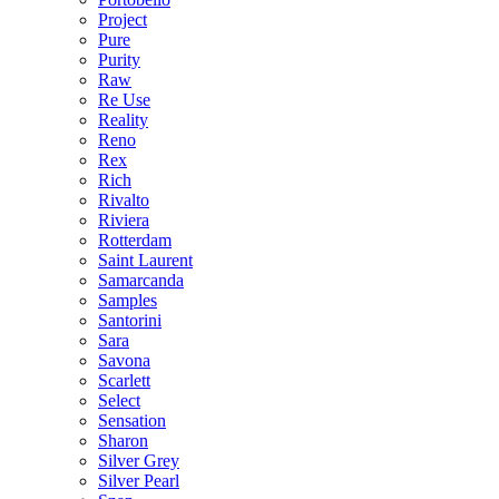
Project
Pure
Purity
Raw
Re Use
Reality
Reno
Rex
Rich
Rivalto
Riviera
Rotterdam
Saint Laurent
Samarcanda
Samples
Santorini
Sara
Savona
Scarlett
Select
Sensation
Sharon
Silver Grey
Silver Pearl