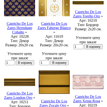
Capricho De Los
Zares Torello Oro
»
Арт:
10210
Capricho De Los
Capricho De Los
Тип:
Бордюр
Zares Hermitage
Zares Faberge Blanco
Размер:
2x20 см.
Cobalto
»
»
Арт:
10228
Арт:
11619
Уточните цену
Тип:
Декор
Тип:
Декор
при заказе
Размер:
20x20 см.
Размер:
20x20 см.
Уточните цену
Уточните цену
при заказе
при заказе
Capricho De Los
Capricho De Los
Zares London Oro
»
Zares Xenia Rosa
»
Capricho De Los
Арт:
10211
Арт:
10219
Zares Zocalo Oro
»
Тип:
Бордюр