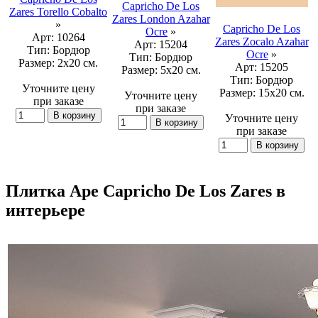
Capricho De Los
Zares Torello Cobalto
Zares London Azahar
»
Capricho De Los
Ocre
»
Арт:
10264
Zares Zocalo Azahar
Арт:
15204
Тип:
Бордюр
Ocre
»
Тип:
Бордюр
Размер:
2x20 см.
Арт:
15205
Размер:
5x20 см.
Тип:
Бордюр
Уточните цену
Размер:
15x20 см.
Уточните цену
при заказе
при заказе
Уточните цену
при заказе
Плитка Ape Capricho De Los Zares в
интерьере