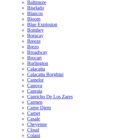
Baltimore
Biselado
Blancos
Bloom
Blue Explosion
Bombey
Boracay
Breeze
Brezo
Broadway
Brocart
Burlington
Calacatta
Calacatta Borghini
Camelot
Canova
Capraia
Capricho De Los Zares
Carmen
Carpe Diem
Carpet
Casale
Cheyenne
Cloud
Colani