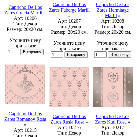
Capricho De Los
Capricho De Los
Capricho De Los
Zares Faberge Marfil
Zares Hermitage
Zares Gracia Marfil
»
»
Marfil
»
Арт:
10206
Арт:
10207
Арт:
10208
Тип:
Декор
Тип:
Декор
Тип:
Декор
Размер:
20x20 см.
Размер:
20x20 см.
Размер:
20x20 см.
Уточните цену
Уточните цену
Уточните цену
при заказе
при заказе
при заказе
Capricho De Los
Capricho De Los
Capricho De Los
Zares Romanov Rosa
Zares Rusia Rosa
»
Zares Karl Rosa
»
»
Арт:
10216
Арт:
10217
Арт:
10215
Тип:
Декор
Тип:
Декор
Тип:
Декор