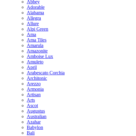
Abbey
Adorable
Alabama
Allegra
Allure
Alpi Green
Ama
Ama Tiles
Amarula
Amazonite
Amboise Lux
Amuleto
April
Arabescato Corchia
Architonic
Arezzo
Armonia
Artisan
Arts
Ascot
Augustus
Australian
Azahar
Babylon
Bali