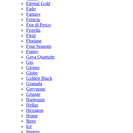
Eternal Gold
Fado
Fantasy
Fenicia
Fior di Pesco
Fiorella
Fleur
Floriane
Four Seasons
Funny
Gaya Quartzite
Gio
Giorno
Globe
Golden Black
Granada
Greystone
Grunge
Harlequin
Hellas
Hexagon
Home
Ibero
Ice
Impero