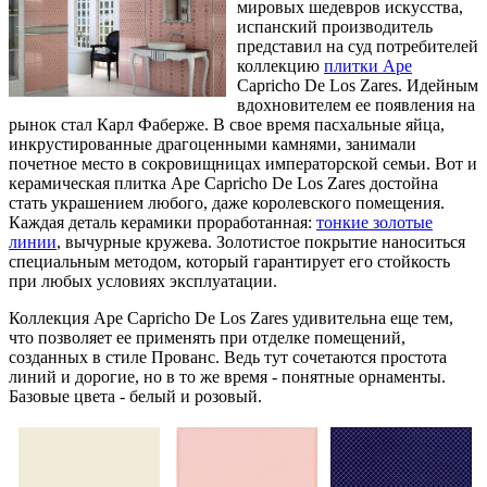
мировых шедевров искусства,
испанский производитель
представил на суд потребителей
коллекцию
плитки Ape
Capricho De Los Zares. Идейным
вдохновителем ее появления на
рынок стал Карл Фаберже. В свое время пасхальные яйца,
инкрустированные драгоценными камнями, занимали
почетное место в сокровищницах императорской семьи. Вот и
керамическая плитка Ape Capricho De Los Zares достойна
стать украшением любого, даже королевского помещения.
Каждая деталь керамики проработанная:
тонкие золотые
линии
, вычурные кружева. Золотистое покрытие наноситься
специальным методом, который гарантирует его стойкость
при любых условиях эксплуатации.
Коллекция Ape Capricho De Los Zares удивительна еще тем,
что позволяет ее применять при отделке помещений,
созданных в стиле Прованс. Ведь тут сочетаются простота
линий и дорогие, но в то же время - понятные орнаменты.
Базовые цвета - белый и розовый.