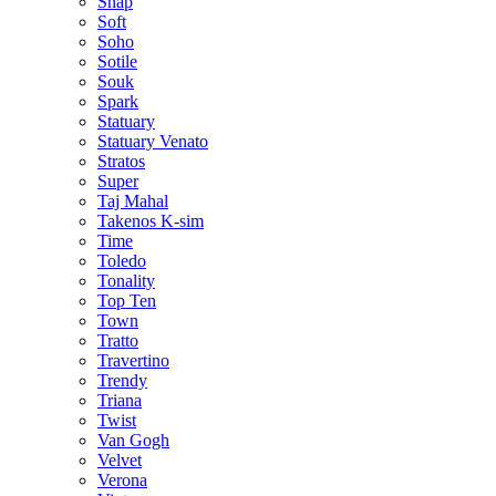
Snap
Soft
Soho
Sotile
Souk
Spark
Statuary
Statuary Venato
Stratos
Super
Taj Mahal
Takenos K-sim
Time
Toledo
Tonality
Top Ten
Town
Tratto
Travertino
Trendy
Triana
Twist
Van Gogh
Velvet
Verona