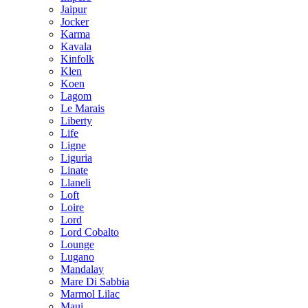
Jaipur
Jocker
Karma
Kavala
Kinfolk
Klen
Koen
Lagom
Le Marais
Liberty
Life
Ligne
Liguria
Linate
Llaneli
Loft
Loire
Lord
Lord Cobalto
Lounge
Lugano
Mandalay
Mare Di Sabbia
Marmol Lilac
Maui