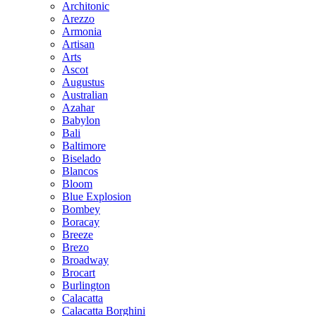
Architonic
Arezzo
Armonia
Artisan
Arts
Ascot
Augustus
Australian
Azahar
Babylon
Bali
Baltimore
Biselado
Blancos
Bloom
Blue Explosion
Bombey
Boracay
Breeze
Brezo
Broadway
Brocart
Burlington
Calacatta
Calacatta Borghini