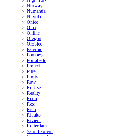
Night Lux
Norway
Numantia
Nuvola
Onice
Onix
Online
Oregon
Orobico
Palermo
Pompeya
Portobello
Project
Pure
Purity
Raw
Re Use
Reality
Reno
Rex
Rich
Rivalto
Riviera
Rotterdam
Saint Laurent