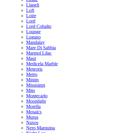
Llaneli
Loft
Loire
Lord
Lord Cobalto
Lounge
Lugano
Mandalay
Mare Di Sabbia
Marmol Lilac
Maui
Medicela Marble
Meteoris
Metro
Minim
Missisippi
Mito
Montecarlo
Moonlight
Morella
Mosaics
Murus
Naxos
Nero Marquina