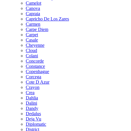
Camelot
Canova
Capraia
Capricho De Los Zares
Carmen
Carpe Diem
Carpet
Casale
Cheyenne
Cloud
Colani
Concorde
Constance
Copenhague
Corcega
Cote D Azur
Crayon
Crea
Dahlia
Dalini
Dandy
Dedalus
Deja Vu
Diplomatic
District