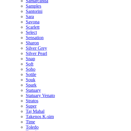
Samarcanda
Samples
Santorini
Sara
Savona
Scarlett
Select
Sensation
Sharon
Silver Grey
Silver Pearl
Snap
Soft
Soho
Sotile
Souk
Spark
Statuary
Statuary Venato
Stratos
Super
Taj Mahal
Takenos K-sim
Time
Toledo