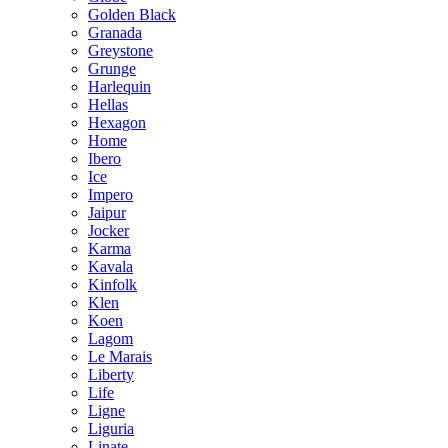
Golden Black
Granada
Greystone
Grunge
Harlequin
Hellas
Hexagon
Home
Ibero
Ice
Impero
Jaipur
Jocker
Karma
Kavala
Kinfolk
Klen
Koen
Lagom
Le Marais
Liberty
Life
Ligne
Liguria
Linate