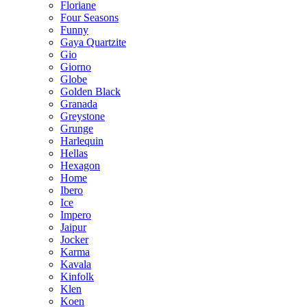
Floriane
Four Seasons
Funny
Gaya Quartzite
Gio
Giorno
Globe
Golden Black
Granada
Greystone
Grunge
Harlequin
Hellas
Hexagon
Home
Ibero
Ice
Impero
Jaipur
Jocker
Karma
Kavala
Kinfolk
Klen
Koen