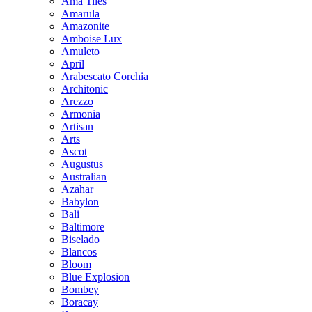
Ama Tiles
Amarula
Amazonite
Amboise Lux
Amuleto
April
Arabescato Corchia
Architonic
Arezzo
Armonia
Artisan
Arts
Ascot
Augustus
Australian
Azahar
Babylon
Bali
Baltimore
Biselado
Blancos
Bloom
Blue Explosion
Bombey
Boracay