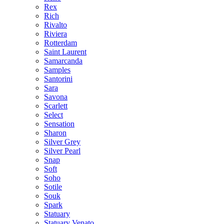
Rex
Rich
Rivalto
Riviera
Rotterdam
Saint Laurent
Samarcanda
Samples
Santorini
Sara
Savona
Scarlett
Select
Sensation
Sharon
Silver Grey
Silver Pearl
Snap
Soft
Soho
Sotile
Souk
Spark
Statuary
Statuary Venato