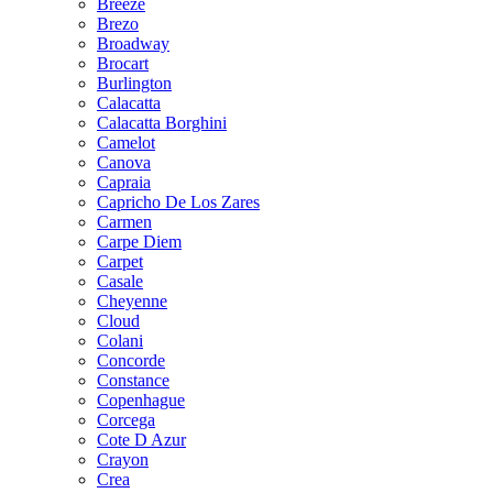
Breeze
Brezo
Broadway
Brocart
Burlington
Calacatta
Calacatta Borghini
Camelot
Canova
Capraia
Capricho De Los Zares
Carmen
Carpe Diem
Carpet
Casale
Cheyenne
Cloud
Colani
Concorde
Constance
Copenhague
Corcega
Cote D Azur
Crayon
Crea