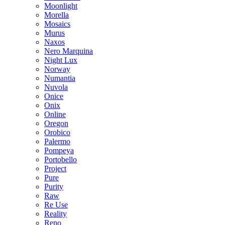
Moonlight
Morella
Mosaics
Murus
Naxos
Nero Marquina
Night Lux
Norway
Numantia
Nuvola
Onice
Onix
Online
Oregon
Orobico
Palermo
Pompeya
Portobello
Project
Pure
Purity
Raw
Re Use
Reality
Reno