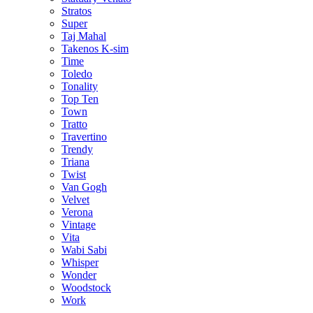
Stratos
Super
Taj Mahal
Takenos K-sim
Time
Toledo
Tonality
Top Ten
Town
Tratto
Travertino
Trendy
Triana
Twist
Van Gogh
Velvet
Verona
Vintage
Vita
Wabi Sabi
Whisper
Wonder
Woodstock
Work