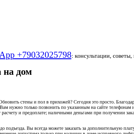
App +79032025798
: консультации, советы,
 на дом
Обновить стены и пол в прихожей? Сегодня это просто. Благода
Вам нужно только позвонить по указанным на сайте телефонам и
асчету и предоплате; наличными деньгами при получении зака
 до подъезда. Вы всегда можете заказать за дополнительную плат
помещение допустима только при наличии в доме исправного лифта