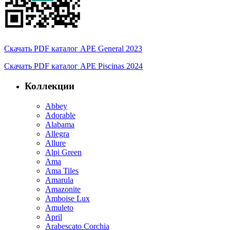
Скачать PDF каталог APE General 2023
Скачать PDF каталог APE Piscinas 2024
Коллекции
Abbey
Adorable
Alabama
Allegra
Allure
Alpi Green
Ama
Ama Tiles
Amarula
Amazonite
Amboise Lux
Amuleto
April
Arabescato Corchia