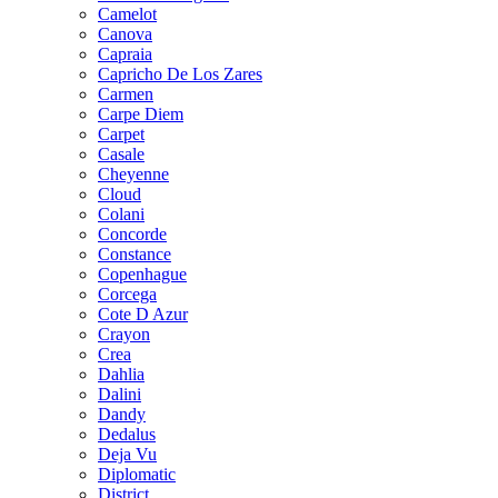
Camelot
Canova
Capraia
Capricho De Los Zares
Carmen
Carpe Diem
Carpet
Casale
Cheyenne
Cloud
Colani
Concorde
Constance
Copenhague
Corcega
Cote D Azur
Crayon
Crea
Dahlia
Dalini
Dandy
Dedalus
Deja Vu
Diplomatic
District