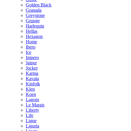
Golden Black
Granada
Greystone
Grunge
Harlequin
Hellas
Hexagon
Home
Ibero
Ice
Impero
Jaipur
Jocker
Karma
Kavala
Kinfolk
Klen
Koen
Lagom
Le Marais
Liberty
Life
Ligne
Liguria