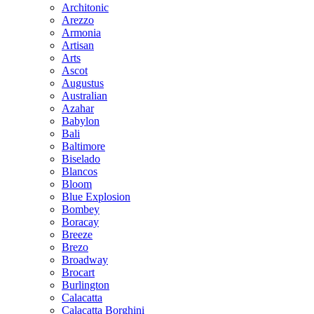
Architonic
Arezzo
Armonia
Artisan
Arts
Ascot
Augustus
Australian
Azahar
Babylon
Bali
Baltimore
Biselado
Blancos
Bloom
Blue Explosion
Bombey
Boracay
Breeze
Brezo
Broadway
Brocart
Burlington
Calacatta
Calacatta Borghini