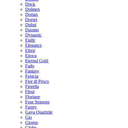
Dock
Dolmen
Dorian
Dorset
Dubai
Duomo
Dynamic
Eight
Elegance
Elixir
Epoca
Eternal Gold
Fado
Fantasy
Fenicia
Fior di Pesco
Fiorella
Fleur
Floriane
Four Seasons
Funny
Gaya Quartzite
Gio
Giorno
Globe