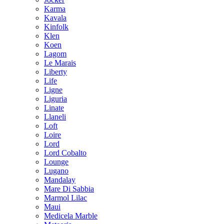
Karma
Kavala
Kinfolk
Klen
Koen
Lagom
Le Marais
Liberty
Life
Ligne
Liguria
Linate
Llaneli
Loft
Loire
Lord
Lord Cobalto
Lounge
Lugano
Mandalay
Mare Di Sabbia
Marmol Lilac
Maui
Medicela Marble