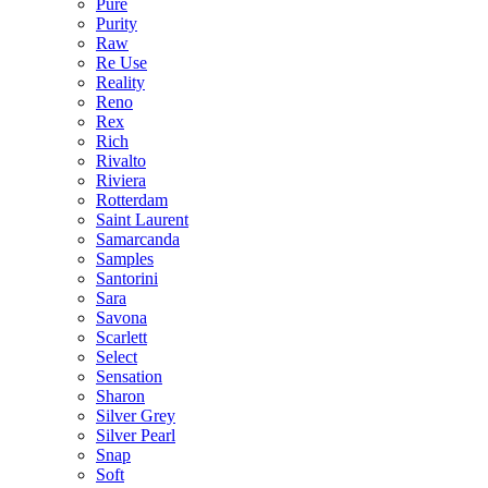
Pure
Purity
Raw
Re Use
Reality
Reno
Rex
Rich
Rivalto
Riviera
Rotterdam
Saint Laurent
Samarcanda
Samples
Santorini
Sara
Savona
Scarlett
Select
Sensation
Sharon
Silver Grey
Silver Pearl
Snap
Soft