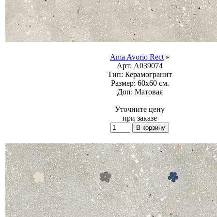
Ama Avorio Rect
»
Арт:
A039074
Тип:
Керамогранит
Размер:
60x60 см.
Доп:
Матовая
Уточните цену
при заказе