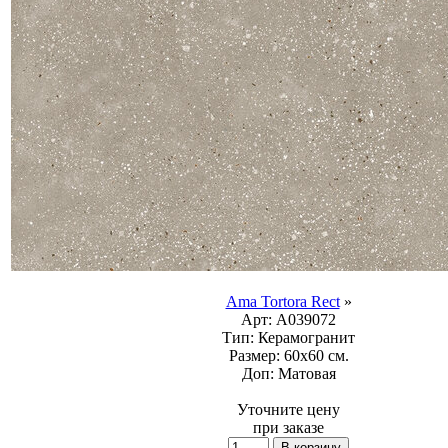
Ama Tortora Rect
»
Арт:
A039072
Тип:
Керамогранит
Размер:
60x60 см.
Доп:
Матовая
Уточните цену
при заказе