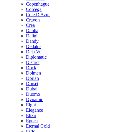
Copenhague
Corcega
Cote D Azur
Crayon
Crea
Dahlia
Dalini
Dandy
Dedalus
Deja Vu
Diplomatic
District
Dock
Dolmen
Dorian
Dorset
Dubai
Duomo
Dynamic
Eight
Elegance
Elixir
Epoca
Eternal Gold
Fado