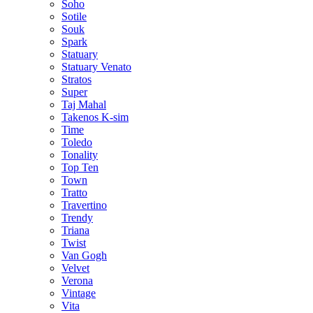
Soho
Sotile
Souk
Spark
Statuary
Statuary Venato
Stratos
Super
Taj Mahal
Takenos K-sim
Time
Toledo
Tonality
Top Ten
Town
Tratto
Travertino
Trendy
Triana
Twist
Van Gogh
Velvet
Verona
Vintage
Vita