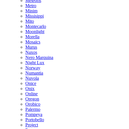
Meteoris
Metro
Minim
Missisippi
Mito
Montecarlo
Moonlight
Morella
Mosaics
Murus
Naxos
Nero Marquina
Night Lux
Norway
Numantia
Nuvola
Onice
Onix
Online
Oregon
Orobico
Palermo
Pompeya
Portobello
Project