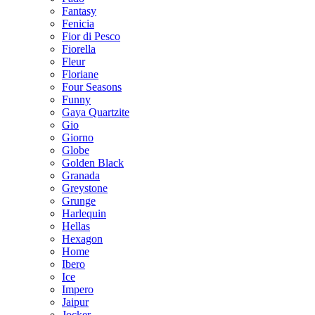
Fantasy
Fenicia
Fior di Pesco
Fiorella
Fleur
Floriane
Four Seasons
Funny
Gaya Quartzite
Gio
Giorno
Globe
Golden Black
Granada
Greystone
Grunge
Harlequin
Hellas
Hexagon
Home
Ibero
Ice
Impero
Jaipur
Jocker