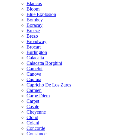
Blancos
Bloom
Blue Explosion
Bombey
Boracay
Breeze
Brezo
Broadway
Brocart
Burlington
Calacatta
Calacatta Borghini
Camelot
Canova
Capraia
Capricho De Los Zares
Carmen
Carpe Diem
Carpet
Casale
Cheyenne
Cloud
Colani
Concorde
Constance