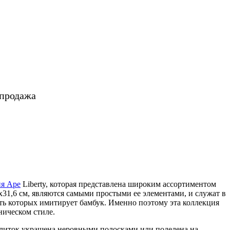
 продажа
ия Ape
Liberty, которая представлена широким ассортиментом
6х31,6 см, являются самыми простыми ее элементами, и служат в
ть которых имитирует бамбук. Именно поэтому эта коллекция
ническом стиле.
 плиток украшена неровными полосками или поделена на