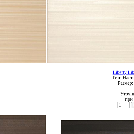
Liberty Li
Тип:
Насте
Размер:
Уточн
при 