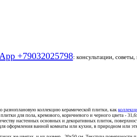
App +79032025798
: консультации, советы,
ко разноплановую коллекцию керамической плитки, как
коллекц
плитки для пола, кремового, коричневого и черного цвета - 31,
честву настенных основных и декоративных плиток, поверхнос
ля оформления ванной комнаты или кухни, в природном или эт
таких же цветах, и их размер - 20х50 см. Текстура поверхности