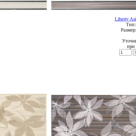
Liberty As
Тип:
Размер
Уточн
при 