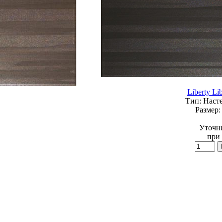
Liberty Li
Тип:
Насте
Размер:
Уточн
при 