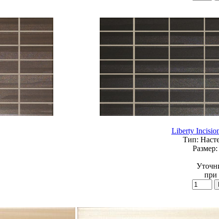
Liberty Incisio
Тип:
Насте
Размер:
Уточн
при 