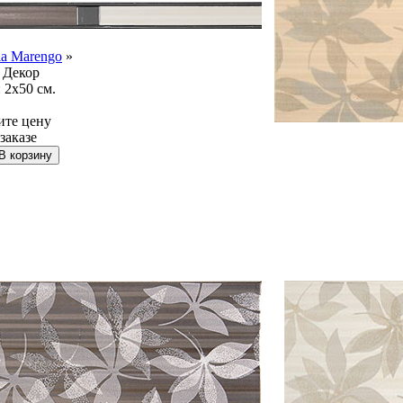
ia Marengo
»
Декор
:
2x50 см.
ите цену
заказе