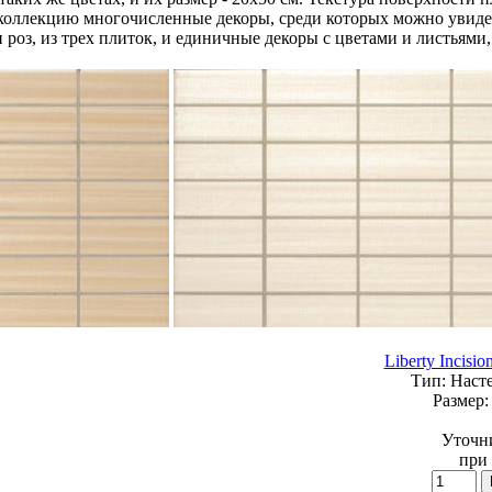
коллекцию многочисленные декоры, среди которых можно увидет
и роз, из трех плиток, и единичные декоры с цветами и листьями
Liberty Incisio
Тип:
Насте
Размер:
Уточн
при 