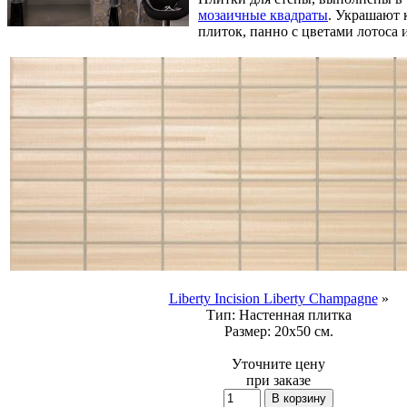
мозаичные квадраты
. Украшают 
плиток, панно с цветами лотоса 
Liberty Incision Liberty Champagne
»
Тип:
Настенная плитка
Размер:
20x50 см.
Уточните цену
при заказе