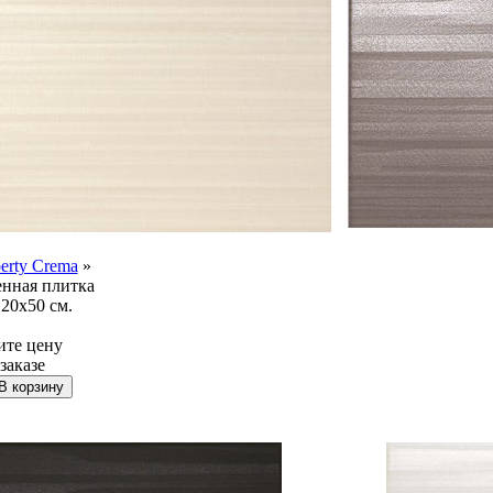
berty Crema
»
нная плитка
20x50 см.
ите цену
заказе