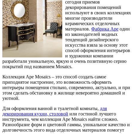
сегодня приемов
декорирования помещений
используют в своих коллекциях
многие производители
керамических отделочных
материалов.
Фабрика Ape
один
из законодателей модных
тенденций дизайнерского
искусства взяла за основу этот
способ оформления интерьеров
и художники компании
разработали уникальную, яркую и очень позитивную серию
покрытий под названием Mosaics.
Коллекция Ape Mosaics – это способ создать самое
приподнятое настроение, это возможность оформить
интерьеры помещения стильно, современно, актуально, и при
этом сделать обстановку в жилище невероятно домашней и
уютной.
Для оформления ванной и туалетной комнаты,
для
декорирования кухни, столовой
или гостиной лучшего
инструмента, чем коллекция Ape Mosaics найти сложно.
Разнообразие форм и цветовой гаммы, уникальное качество и
долговечность этого вида отделочных материалов помогут