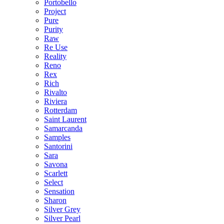
Portobello
Project
Pure
Purity
Raw
Re Use
Reality
Reno
Rex
Rich
Rivalto
Riviera
Rotterdam
Saint Laurent
Samarcanda
Samples
Santorini
Sara
Savona
Scarlett
Select
Sensation
Sharon
Silver Grey
Silver Pearl