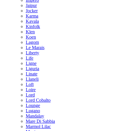
Impero
Jaipur
Jocker
Karma
Kavala
Kinfolk
Klen
Koen
Lagom
Le Marais
Liberty
Life
Ligne
Liguria
Linate
Llaneli
Loft
Loire
Lord
Lord Cobalto
Lounge
Lugano
Mandalay
Mare Di Sabbia
Marmol Lilac