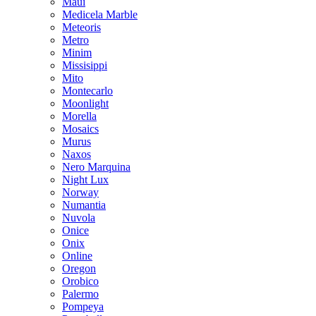
Maui
Medicela Marble
Meteoris
Metro
Minim
Missisippi
Mito
Montecarlo
Moonlight
Morella
Mosaics
Murus
Naxos
Nero Marquina
Night Lux
Norway
Numantia
Nuvola
Onice
Onix
Online
Oregon
Orobico
Palermo
Pompeya