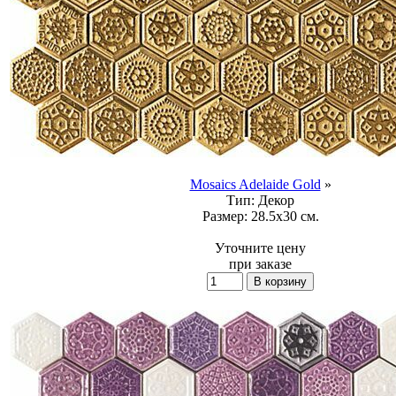
Mosaics Adelaide Gold
»
Тип:
Декор
Размер:
28.5x30 см.
Уточните цену
при заказе