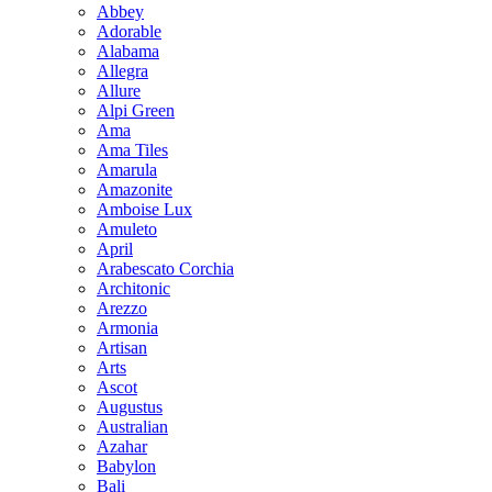
Abbey
Adorable
Alabama
Allegra
Allure
Alpi Green
Ama
Ama Tiles
Amarula
Amazonite
Amboise Lux
Amuleto
April
Arabescato Corchia
Architonic
Arezzo
Armonia
Artisan
Arts
Ascot
Augustus
Australian
Azahar
Babylon
Bali