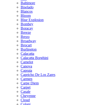
Baltimore
Biselado
Blancos
Bloom
Blue Explosion
Bombey
Boracay
Breeze
Brezo
Broadway
Brocart
Burlington
Calacatta
Calacatta Borghini
Camelot
Canova
Capraia
Capricho De Los Zares
Carmen
Carpe Diem
Carpet
Casale
Cheyenne
Cloud
Colani