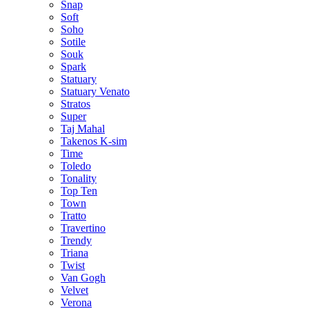
Snap
Soft
Soho
Sotile
Souk
Spark
Statuary
Statuary Venato
Stratos
Super
Taj Mahal
Takenos K-sim
Time
Toledo
Tonality
Top Ten
Town
Tratto
Travertino
Trendy
Triana
Twist
Van Gogh
Velvet
Verona