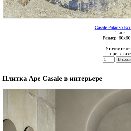
Casale Palanzo Ecr
Тип:
Размер:
60x60 
Уточните це
при заказе
Плитка Ape Casale в интерьере