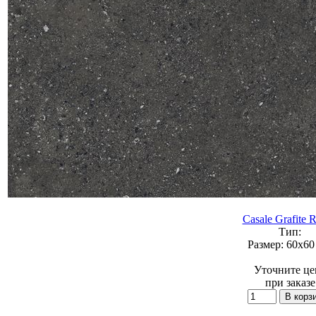
Casale Grafite R
Тип:
Размер:
60x60 
Уточните це
при заказе