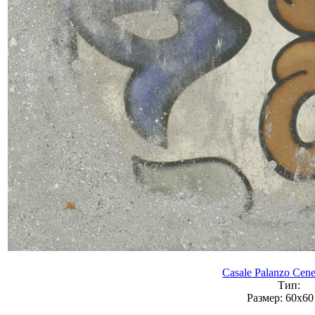
Casale Palanzo Cene
Тип:
Размер:
60x60 