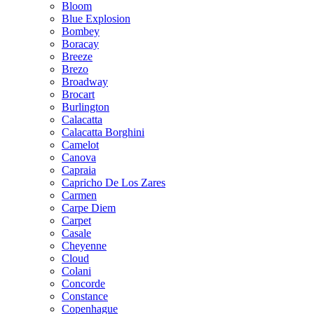
Bloom
Blue Explosion
Bombey
Boracay
Breeze
Brezo
Broadway
Brocart
Burlington
Calacatta
Calacatta Borghini
Camelot
Canova
Capraia
Capricho De Los Zares
Carmen
Carpe Diem
Carpet
Casale
Cheyenne
Cloud
Colani
Concorde
Constance
Copenhague