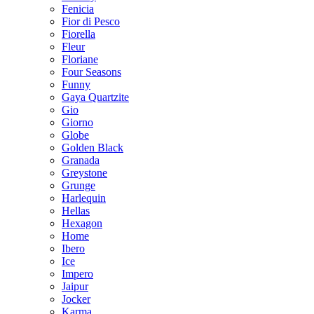
Fenicia
Fior di Pesco
Fiorella
Fleur
Floriane
Four Seasons
Funny
Gaya Quartzite
Gio
Giorno
Globe
Golden Black
Granada
Greystone
Grunge
Harlequin
Hellas
Hexagon
Home
Ibero
Ice
Impero
Jaipur
Jocker
Karma