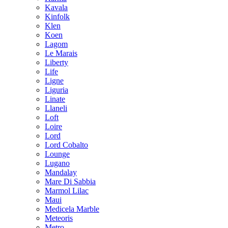
Kavala
Kinfolk
Klen
Koen
Lagom
Le Marais
Liberty
Life
Ligne
Liguria
Linate
Llaneli
Loft
Loire
Lord
Lord Cobalto
Lounge
Lugano
Mandalay
Mare Di Sabbia
Marmol Lilac
Maui
Medicela Marble
Meteoris
Metro