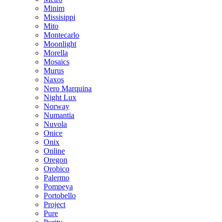
Minim
Missisippi
Mito
Montecarlo
Moonlight
Morella
Mosaics
Murus
Naxos
Nero Marquina
Night Lux
Norway
Numantia
Nuvola
Onice
Onix
Online
Oregon
Orobico
Palermo
Pompeya
Portobello
Project
Pure