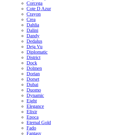
Corcega
Cote D Azur
Crayon
Crea
Dahlia
Dalini
Dandy
Dedalus
Deja Vu
Diplomatic
District
Dock
Dolmen
Dorian
Dorset
Dubai
Duomo
Dynamic
Eight
Elegance
Elixir
Epoca
Eternal Gold
Fado
Fantasy