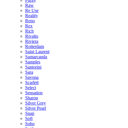
Purity
Raw
Re Use
Reality
Reno
Rex
Rich
Rivalto
Riviera
Rotterdam
Saint Laurent
Samarcanda
Samples
Santorini
Sara
Savona
Scarlett
Select
Sensation
Sharon
Silver Grey
Silver Pearl
Snap
Soft
Soho