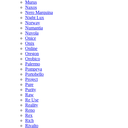
Murus
Naxos
Nero Marquina
Night Lux
Norway
Numantia
Nuvola
Onice
Onix
Online
Oregon
Orobico
Palermo
Pompeya
Portobello
Project
Pure
Purity
Raw
Re Use
Reality
Reno
Rex
Rich
Rivalto