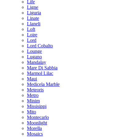
Life
Ligne
Liguria
Linate
Llaneli
Loft
Loire
Lord
Lord Cobalto
Lounge
Lugano
Mandalay
Mare Di Sabbia
Marmol Lilac
Maui
Medicela Marble
Meteoris
Metro
Minim
Missisippi
Mito
Montecarlo
Moonlight
Morella
Mosaics