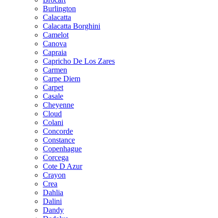
Burlington
Calacatta
Calacatta Borghini
Camelot
Canova
Capraia
Capricho De Los Zares
Carmen
Carpe Diem
Carpet
Casale
Cheyenne
Cloud
Colani
Concorde
Constance
Copenhague
Corcega
Cote D Azur
Crayon
Crea
Dahlia
Dalini
Dandy