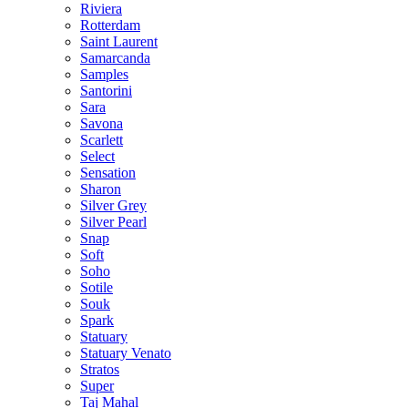
Riviera
Rotterdam
Saint Laurent
Samarcanda
Samples
Santorini
Sara
Savona
Scarlett
Select
Sensation
Sharon
Silver Grey
Silver Pearl
Snap
Soft
Soho
Sotile
Souk
Spark
Statuary
Statuary Venato
Stratos
Super
Taj Mahal