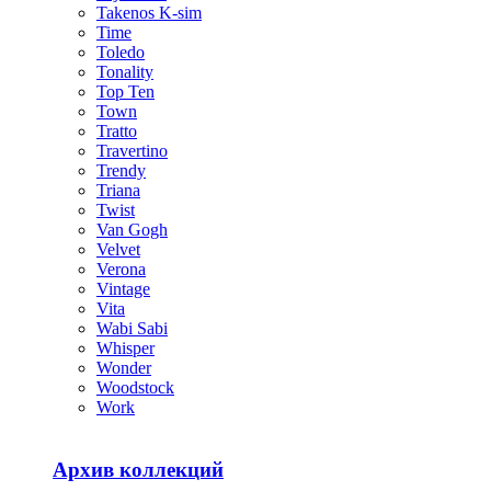
Takenos K-sim
Time
Toledo
Tonality
Top Ten
Town
Tratto
Travertino
Trendy
Triana
Twist
Van Gogh
Velvet
Verona
Vintage
Vita
Wabi Sabi
Whisper
Wonder
Woodstock
Work
Архив коллекций