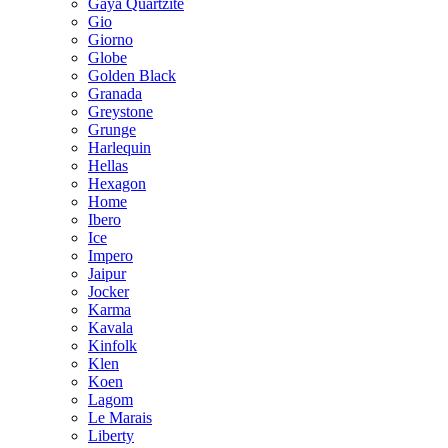
Gaya Quartzite
Gio
Giorno
Globe
Golden Black
Granada
Greystone
Grunge
Harlequin
Hellas
Hexagon
Home
Ibero
Ice
Impero
Jaipur
Jocker
Karma
Kavala
Kinfolk
Klen
Koen
Lagom
Le Marais
Liberty