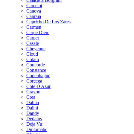
Calacatta Borghini
Camelot
Canova
Capraia
Capricho De Los Zares
Carmen
Carpe Diem
Carpet
Casale
Cheyenne
Cloud
Colani
Concorde
Constance
Copenhague
Corcega
Cote D Azur
Crayon
Crea
Dahlia
Dalini
Dandy
Dedalus
Deja Vu
Diplomatic