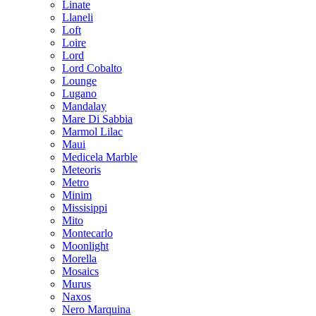
Linate
Llaneli
Loft
Loire
Lord
Lord Cobalto
Lounge
Lugano
Mandalay
Mare Di Sabbia
Marmol Lilac
Maui
Medicela Marble
Meteoris
Metro
Minim
Missisippi
Mito
Montecarlo
Moonlight
Morella
Mosaics
Murus
Naxos
Nero Marquina