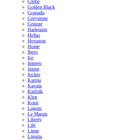
Globe
Golden Black
Granada
Greystone
Grunge
Harlequin
Hellas
Hexagon
Home
Ibero
Ice
Impero
Jaipur
Jocker
Karma
Kavala
Kinfolk
Klen
Koen
Lagom
Le Marais
Liberty
Life
Ligne
Liguria