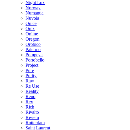
Night Lux
Norway
Numantia
Nuvola
Onice
Onix
Online
Oregon
Orobico
Palermo
Pompeya
Portobello
Project
Pure
Purity
Raw
Re Use
Reality
Reno
Rex
Rich
Rivalto
Riviera
Rotterdam
Saint Laurent