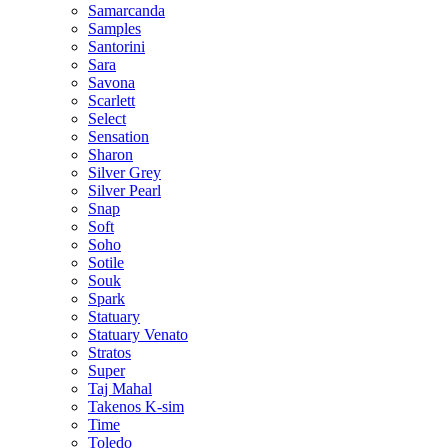
Samarcanda
Samples
Santorini
Sara
Savona
Scarlett
Select
Sensation
Sharon
Silver Grey
Silver Pearl
Snap
Soft
Soho
Sotile
Souk
Spark
Statuary
Statuary Venato
Stratos
Super
Taj Mahal
Takenos K-sim
Time
Toledo