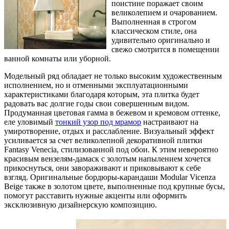
поистине поражает своим
великолепием и очарованием.
Выполненная в строгом
классическом стиле, она
удивительно оригинально и
свежо смотрится в помещении
ванной комнаты или уборной.
Модельный ряд обладает не только высоким художественным
исполнением, но и отменными эксплуатационными
характеристиками благодаря которым, эта плитка будет
радовать вас долгие годы свои совершенным видом.
Продуманная цветовая гамма в бежевом и кремовом оттенке,
еле уловимый
тонкий узор под мрамор
настраивают на
умиротворение, отдых и расслабление. Визуальный эффект
усиливается за счет великолепной декоративной плитки
Fantasy Venecia, стилизованной под обои. К этим невероятно
красивым вензелям-дамаск с золотым напылением хочется
прикоснуться, они завораживают и приковывают к себе
взгляд. Оригинальные бордюры-карандаши Modular Vicenza
Beige также в золотом цвете, выполненные под крупные бусы,
помогут расставить нужные акценты или оформить
эксклюзивную дизайнерскую композицию.