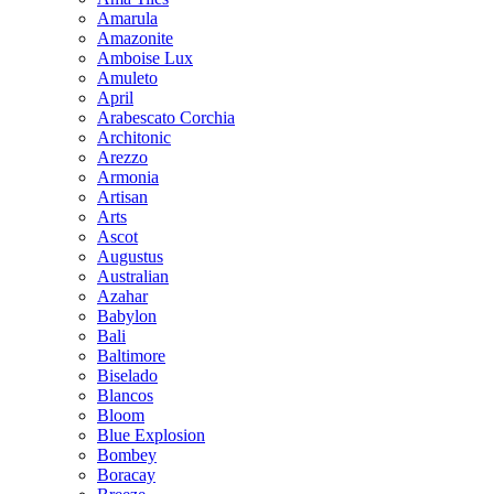
Amarula
Amazonite
Amboise Lux
Amuleto
April
Arabescato Corchia
Architonic
Arezzo
Armonia
Artisan
Arts
Ascot
Augustus
Australian
Azahar
Babylon
Bali
Baltimore
Biselado
Blancos
Bloom
Blue Explosion
Bombey
Boracay