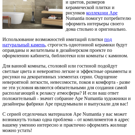
и цветов, размеров
керамической плитки и
рисунков
коллекции Ape
Numantia помогут потребителю
оформить интерьеры своего
дома стильно и оригинально.
Использование возможностей имитаций плитки
под
натуральный камень
, строгость однотонной керамики будут
оправданы и желательны в дизайнерском проекте по
оформлению кабинета, библиотеки или комнаты с камином.
Для ванной комнаты, столовой или гостиной подойдут
светлые цвета и невероятно легкие и эффектные орнаменты и
рисунки на декоративных элементах серии. Ощущение
невероятной легкости, невесомости, покоя и комфорта - разве
не эти условия являются обязательными для создания самой
располагающей к релаксу атмосферы? И если ваш ответ
положительный - значит собрание Ape Numantia художники и
дизайнеры фабрики Аре придумывали и выпускали для вас!
С серией отделочных материалов Ape Numantia у вас может
возникнуть только одна проблема – от комплиментов в адрес
вашему умению интересно и практично оформлять жилище
можно устать!