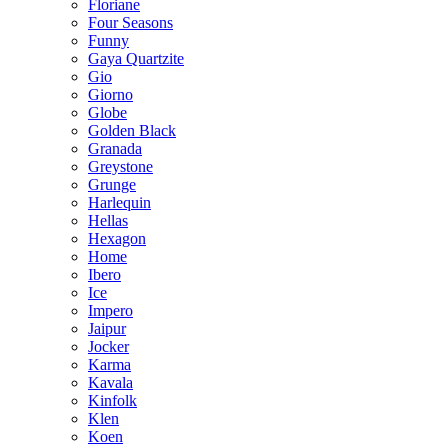
Floriane
Four Seasons
Funny
Gaya Quartzite
Gio
Giorno
Globe
Golden Black
Granada
Greystone
Grunge
Harlequin
Hellas
Hexagon
Home
Ibero
Ice
Impero
Jaipur
Jocker
Karma
Kavala
Kinfolk
Klen
Koen