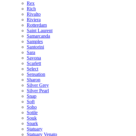
Rex
Rich
Rivalto
Riviera
Rotterdam
Saint Laurent
Samarcanda
Samples
Santorini
Sara
Savona
Scarlett
Select
Sensation
Sharon
Silver Grey
Silver Pearl
Snap
Soft
Soho
Sotile
Souk
Spark
Statuary
Statuary Venato