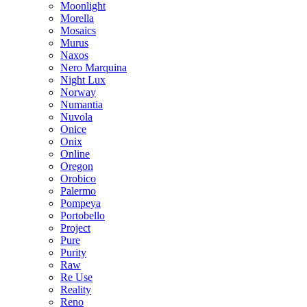
Moonlight
Morella
Mosaics
Murus
Naxos
Nero Marquina
Night Lux
Norway
Numantia
Nuvola
Onice
Onix
Online
Oregon
Orobico
Palermo
Pompeya
Portobello
Project
Pure
Purity
Raw
Re Use
Reality
Reno