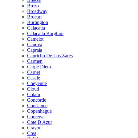
Breeze
Brezo
Broadway
Brocart
Burlington
Calacatta
Calacatta Borghini
Camelot
Canova
Capraia
Capricho De Los Zares
Carmen
Carpe Diem
Carpet
Casale
Cheyenne
Cloud
Colani
Concorde
Constance
Copenhague
Corcega
Cote D Azur
Crayon
Crea