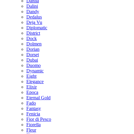
Dahlia
Dalini
Dandy
Dedalus
Deja Vu
Diplomatic
District
Dock
Dolmen
Dorian
Dorset
Dubai
Duomo
Dynamic
Eight
Elegance
Elixir
Epoca
Eternal Gold
Fado
Fantasy
Fenicia
Fior di Pesco
Fiorella
Fleur