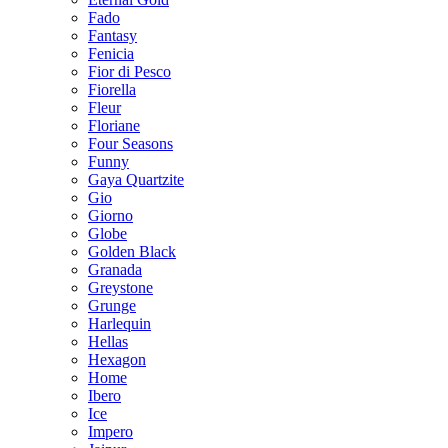
Fado
Fantasy
Fenicia
Fior di Pesco
Fiorella
Fleur
Floriane
Four Seasons
Funny
Gaya Quartzite
Gio
Giorno
Globe
Golden Black
Granada
Greystone
Grunge
Harlequin
Hellas
Hexagon
Home
Ibero
Ice
Impero