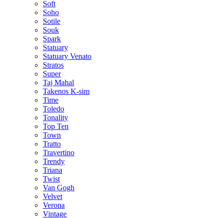
Soft
Soho
Sotile
Souk
Spark
Statuary
Statuary Venato
Stratos
Super
Taj Mahal
Takenos K-sim
Time
Toledo
Tonality
Top Ten
Town
Tratto
Travertino
Trendy
Triana
Twist
Van Gogh
Velvet
Verona
Vintage