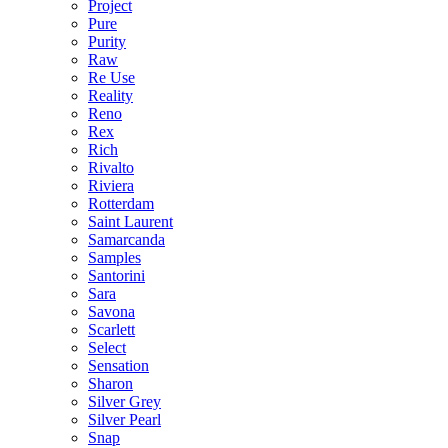
Project
Pure
Purity
Raw
Re Use
Reality
Reno
Rex
Rich
Rivalto
Riviera
Rotterdam
Saint Laurent
Samarcanda
Samples
Santorini
Sara
Savona
Scarlett
Select
Sensation
Sharon
Silver Grey
Silver Pearl
Snap