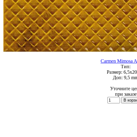
Carmen Mimosa 
Тип:
Размер:
6,5x20
Доп:
9,5 m
Уточните це
при заказе