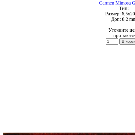
Carmen Mimosa G
Тип:
Размер:
6,5x20
Доп:
8,2 m
Уточните це
при заказе