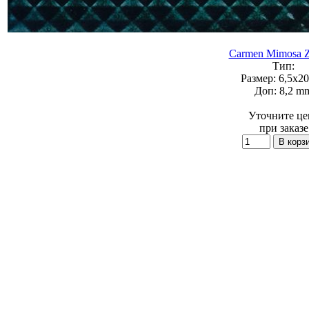
Carmen Mimosa Z
Тип:
Размер:
6,5x20
Доп:
8,2 m
Уточните це
при заказе