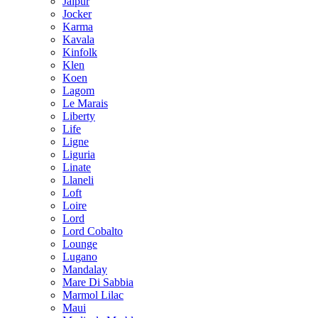
Jaipur
Jocker
Karma
Kavala
Kinfolk
Klen
Koen
Lagom
Le Marais
Liberty
Life
Ligne
Liguria
Linate
Llaneli
Loft
Loire
Lord
Lord Cobalto
Lounge
Lugano
Mandalay
Mare Di Sabbia
Marmol Lilac
Maui