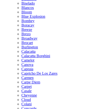
Biselado
Blancos
Bloom
Blue Explosion
Bombey
Boracay
Breeze
Brezo
Broadway
Brocart
Burlington
Calacatta
Calacatta Borghini
Camelot
Canova
Capraia
Capricho De Los Zares
Carmen
Carpe Diem
Carpet
Casale
Cheyenne
Cloud
Colani
Concorde