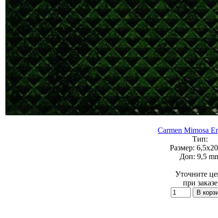
Carmen Mimosa Em
Тип:
Размер:
6,5x20
Доп:
9,5 m
Уточните це
при заказе