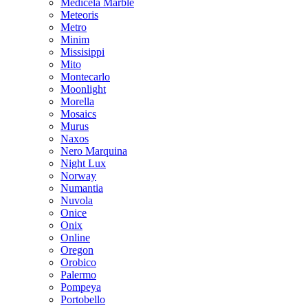
Medicela Marble
Meteoris
Metro
Minim
Missisippi
Mito
Montecarlo
Moonlight
Morella
Mosaics
Murus
Naxos
Nero Marquina
Night Lux
Norway
Numantia
Nuvola
Onice
Onix
Online
Oregon
Orobico
Palermo
Pompeya
Portobello