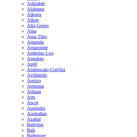
Adorable
Alabama
Allegra
Allure
Alpi Green
Ama
Ama Tiles
Amarula
Amazonite
Amboise Lux
Amuleto
April
Arabescato Corchia
Architonic
Arezzo
Armonia
Artisan
Arts
Ascot
Augustus
Australian
Azahar
Babylon
Bali
Baltimore