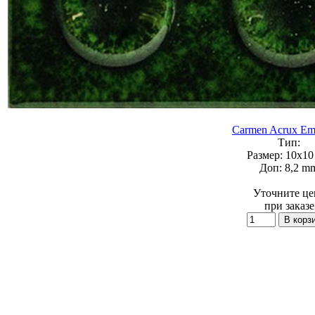
Carmen Acrux Em
Тип:
Размер:
10x10 
Доп:
8,2 m
Уточните це
при заказе