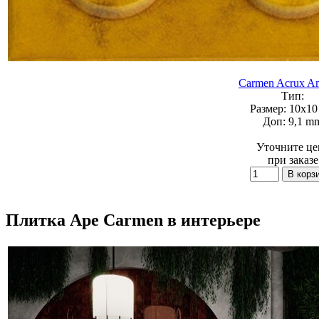
Carmen Acrux A
Тип:
Размер:
10x10 
Доп:
9,1 m
Уточните це
при заказе
Плитка Ape Carmen в интерьере