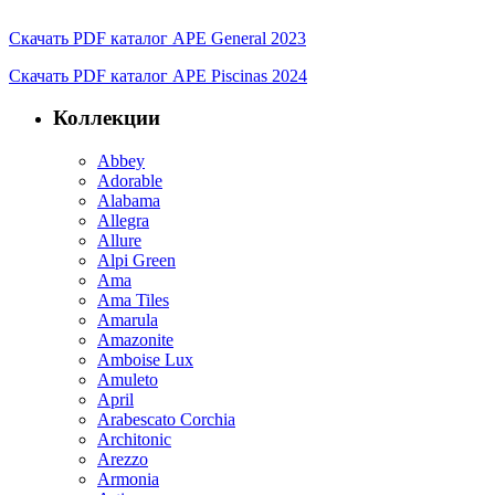
Скачать PDF каталог APE General 2023
Скачать PDF каталог APE Piscinas 2024
Коллекции
Abbey
Adorable
Alabama
Allegra
Allure
Alpi Green
Ama
Ama Tiles
Amarula
Amazonite
Amboise Lux
Amuleto
April
Arabescato Corchia
Architonic
Arezzo
Armonia