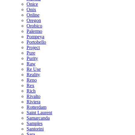
Onice
Onix
Online
Oregon
Orobico
Palermo
Pompeya
Portobello
Project
Pure
Purity
Raw
Re Use
Reality
Reno
Rex
Rich
Rivalto
Riviera
Rotterdam
Saint Laurent
Samarcanda
Samples
Santorini
Sara