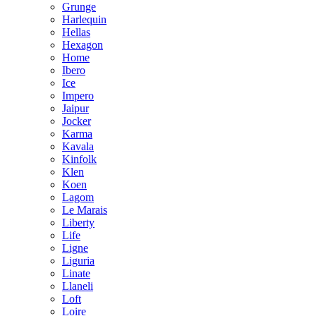
Grunge
Harlequin
Hellas
Hexagon
Home
Ibero
Ice
Impero
Jaipur
Jocker
Karma
Kavala
Kinfolk
Klen
Koen
Lagom
Le Marais
Liberty
Life
Ligne
Liguria
Linate
Llaneli
Loft
Loire