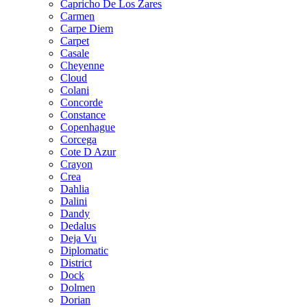
Capricho De Los Zares
Carmen
Carpe Diem
Carpet
Casale
Cheyenne
Cloud
Colani
Concorde
Constance
Copenhague
Corcega
Cote D Azur
Crayon
Crea
Dahlia
Dalini
Dandy
Dedalus
Deja Vu
Diplomatic
District
Dock
Dolmen
Dorian