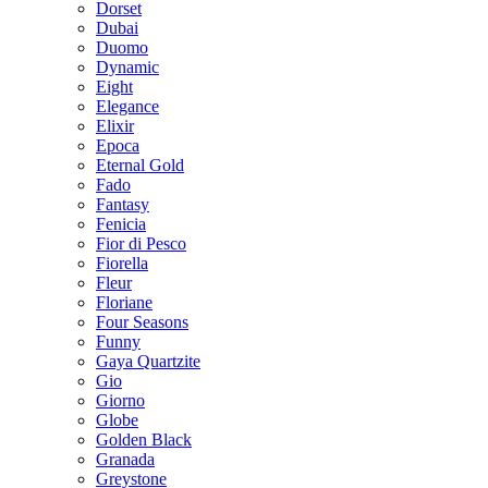
Dorset
Dubai
Duomo
Dynamic
Eight
Elegance
Elixir
Epoca
Eternal Gold
Fado
Fantasy
Fenicia
Fior di Pesco
Fiorella
Fleur
Floriane
Four Seasons
Funny
Gaya Quartzite
Gio
Giorno
Globe
Golden Black
Granada
Greystone