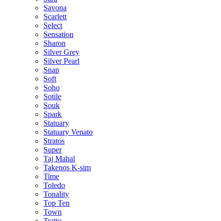
Savona
Scarlett
Select
Sensation
Sharon
Silver Grey
Silver Pearl
Snap
Soft
Soho
Sotile
Souk
Spark
Statuary
Statuary Venato
Stratos
Super
Taj Mahal
Takenos K-sim
Time
Toledo
Tonality
Top Ten
Town
Tratto