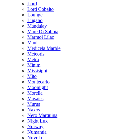
Lord
Lord Cobalto
Lounge
Lugano
Mandalay
Mare Di Sabbia
Marmol Lilac
Maui
Medicela Marble
Meteoris
Metro
Minim
Missisippi
Mito
Montecarlo
Moonlight
Morella
Mosaics
Murus
Naxos
Nero Marquina
Night Lux
Norway
Numantia
Nuvola