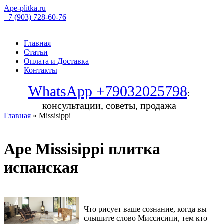
Ape-plitka.ru
+7 (903) 728-60-76
Главная
Статьи
Оплата и Доставка
Контакты
WhatsApp +79032025798
:
консультации, советы, продажа
Главная
» Missisippi
Ape Missisippi плитка
испанская
Что рисует ваше сознание, когда вы
слышите слово Миссисипи, тем кто