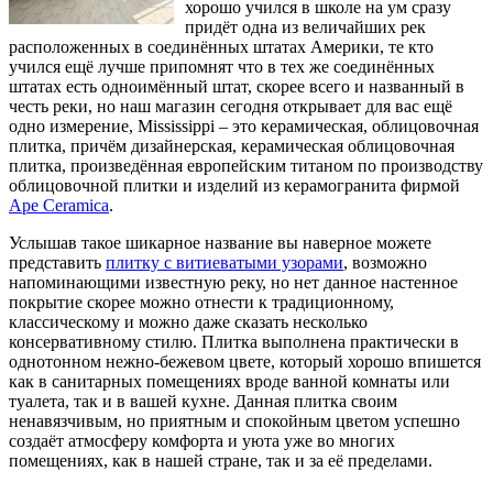
хорошо учился в школе на ум сразу
придёт одна из величайших рек
расположенных в соединённых штатах Америки, те кто
учился ещё лучше припомнят что в тех же соединённых
штатах есть одноимённый штат, скорее всего и названный в
честь реки, но наш магазин сегодня открывает для вас ещё
одно измерение, Mississippi – это керамическая, облицовочная
плитка, причём дизайнерская, керамическая облицовочная
плитка, произведённая европейским титаном по производству
облицовочной плитки и изделий из керамогранита фирмой
Ape Ceramica
.
Услышав такое шикарное название вы наверное можете
представить
плитку с витиеватыми узорами
, возможно
напоминающими известную реку, но нет данное настенное
покрытие скорее можно отнести к традиционному,
классическому и можно даже сказать несколько
консервативному стилю. Плитка выполнена практически в
однотонном нежно-бежевом цвете, который хорошо впишется
как в санитарных помещениях вроде ванной комнаты или
туалета, так и в вашей кухне. Данная плитка своим
ненавязчивым, но приятным и спокойным цветом успешно
создаёт атмосферу комфорта и уюта уже во многих
помещениях, как в нашей стране, так и за её пределами.