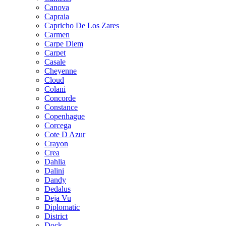
Canova
Capraia
Capricho De Los Zares
Carmen
Carpe Diem
Carpet
Casale
Cheyenne
Cloud
Colani
Concorde
Constance
Copenhague
Corcega
Cote D Azur
Crayon
Crea
Dahlia
Dalini
Dandy
Dedalus
Deja Vu
Diplomatic
District
Dock