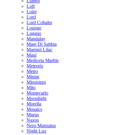
Llaneli
Loft
Loire
Lord
Lord Cobalto
Lounge
Lugano
Mandalay
Mare Di Sabbia
Marmol Lilac
Maui
Medicela Marble
Meteoris
Metro
Minim
Missisippi
Mito
Montecarlo
Moonlight
Morella
Mosaics
Murus
Naxos
Nero Marquina
Night Lux