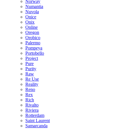
Norway
Numantia
Nuvola
Onice
Onix
Online
Oregon
Orobico
Palermo
Pompeya
Portobello
Project
Pure
Purity
Raw
Re Use
Reality
Reno
Rex
Rich
Rivalto
Riviera
Rotterdam
Saint Laurent
Samarcanda