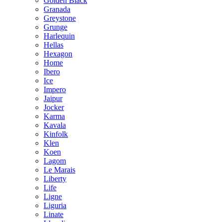
Golden Black
Granada
Greystone
Grunge
Harlequin
Hellas
Hexagon
Home
Ibero
Ice
Impero
Jaipur
Jocker
Karma
Kavala
Kinfolk
Klen
Koen
Lagom
Le Marais
Liberty
Life
Ligne
Liguria
Linate