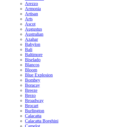
Arezzo
Armonia
Artisan
Arts
Ascot
Augustus
Australian
Azahar
Babylon
Bali
Baltimore
Biselado
Blancos
Bloom
Blue Explosion
Bombey
Boracay
Breeze
Brezo
Broadway
Brocart
Burlington
Calacatta
Calacatta Borghini
Camelot