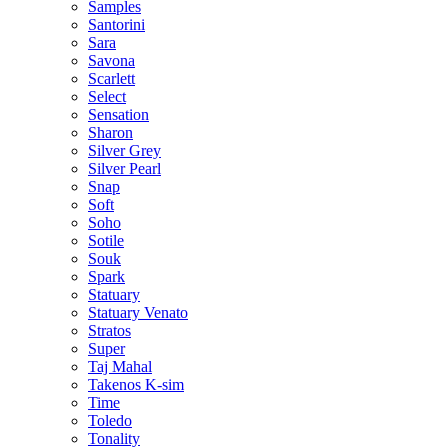
Samples
Santorini
Sara
Savona
Scarlett
Select
Sensation
Sharon
Silver Grey
Silver Pearl
Snap
Soft
Soho
Sotile
Souk
Spark
Statuary
Statuary Venato
Stratos
Super
Taj Mahal
Takenos K-sim
Time
Toledo
Tonality