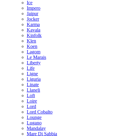
Ice
Impero
Jaipur
Jocker
Karma
Kavala
Kinfolk
Klen
Koen
Lagom
Le Marais
Liberty
Life
Ligne
Liguria
Linate
Llaneli
Loft
Loire
Lord
Lord Cobalto
Lounge
Lugano
Mandalay
Mare Di Sabbia