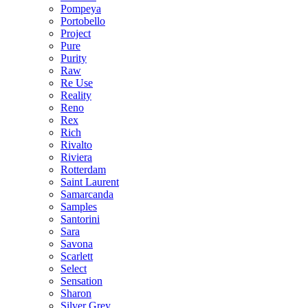
Pompeya
Portobello
Project
Pure
Purity
Raw
Re Use
Reality
Reno
Rex
Rich
Rivalto
Riviera
Rotterdam
Saint Laurent
Samarcanda
Samples
Santorini
Sara
Savona
Scarlett
Select
Sensation
Sharon
Silver Grey