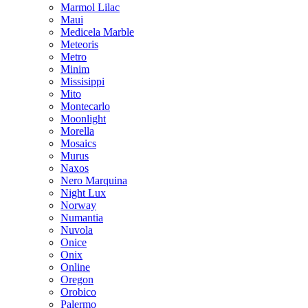
Marmol Lilac
Maui
Medicela Marble
Meteoris
Metro
Minim
Missisippi
Mito
Montecarlo
Moonlight
Morella
Mosaics
Murus
Naxos
Nero Marquina
Night Lux
Norway
Numantia
Nuvola
Onice
Onix
Online
Oregon
Orobico
Palermo