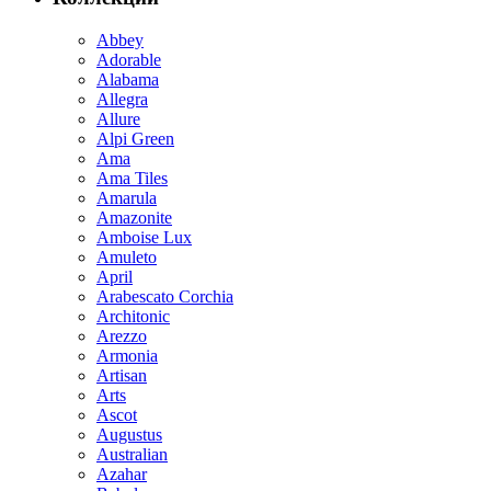
Abbey
Adorable
Alabama
Allegra
Allure
Alpi Green
Ama
Ama Tiles
Amarula
Amazonite
Amboise Lux
Amuleto
April
Arabescato Corchia
Architonic
Arezzo
Armonia
Artisan
Arts
Ascot
Augustus
Australian
Azahar