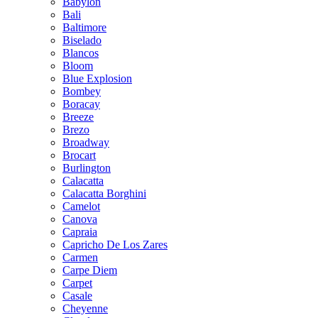
Babylon
Bali
Baltimore
Biselado
Blancos
Bloom
Blue Explosion
Bombey
Boracay
Breeze
Brezo
Broadway
Brocart
Burlington
Calacatta
Calacatta Borghini
Camelot
Canova
Capraia
Capricho De Los Zares
Carmen
Carpe Diem
Carpet
Casale
Cheyenne