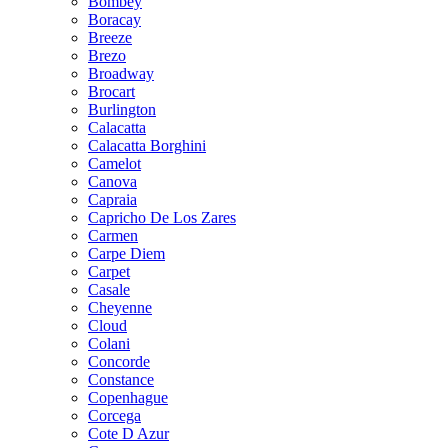
Bombey
Boracay
Breeze
Brezo
Broadway
Brocart
Burlington
Calacatta
Calacatta Borghini
Camelot
Canova
Capraia
Capricho De Los Zares
Carmen
Carpe Diem
Carpet
Casale
Cheyenne
Cloud
Colani
Concorde
Constance
Copenhague
Corcega
Cote D Azur