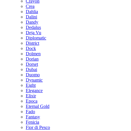
Crayon
Crea
Dahlia
Dalini
Dandy
Dedalus
Deja Vu
Diplomatic
District
Dock
Dolmen
Dorian
Dorset
Dubai
Duomo
Dynamic
Eight
Elegance
Elixir
Epoca
Eternal Gold
Fado
Fantasy
Fenicia
Fior di Pesco