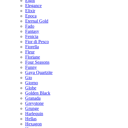
Eight
Elegance
Elixir
Epoca
Eternal Gold
Fado
Fantasy
Fenicia
Fior di Pesco
Fiorella
Fleur
Floriane
Four Seasons
Funny
Gaya Quartzite
Gio
Giorno
Globe
Golden Black
Granada
Greystone
Grunge
Harlequin
Hellas
Hexagon