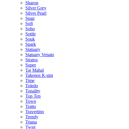
Sharon
Silver Grey
Silver Pearl
Snap
Soft
Soho
Sotile
Souk
Spark
Statuary
Statuary Venato
Stratos
Super
Taj Mahal
Takenos K-sim
Time
Toledo
Tonality
Top Ten
Town
Tratto
Travertino
Trendy
Triana
Twist