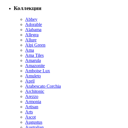
Коллекции
Abbey
Adorable
Alabama
Allegra
Allure
Alpi Green
Ama
Ama Tiles
Amarula
Amazonite
Amboise Lux
Amuleto
April
Arabescato Corchia
Architonic
Arezzo
Armonia
Artisan
Arts
Ascot
Augustus
Australian