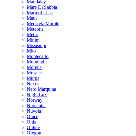
Mandalay
Mare Di Sabbia
Marmol Lilac
Maui
Medicela Marble
Meteoris
Metro
Minim
Missisippi
Mito
Montecarlo
Moonlight
Morella
Mosaics
Murus
Naxos
Nero Marquina
Night Lux
Norway
Numantia
Nuvola
Onice
Onix
Online
Oregon