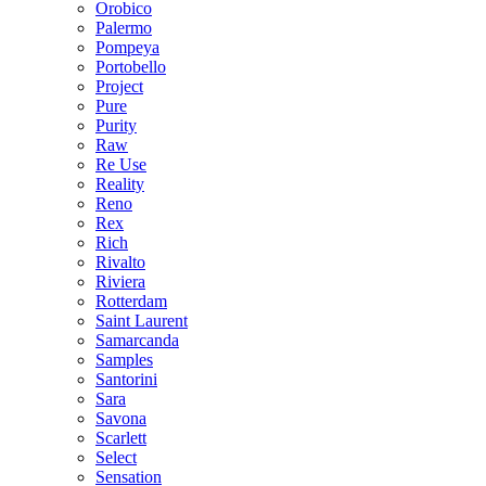
Orobico
Palermo
Pompeya
Portobello
Project
Pure
Purity
Raw
Re Use
Reality
Reno
Rex
Rich
Rivalto
Riviera
Rotterdam
Saint Laurent
Samarcanda
Samples
Santorini
Sara
Savona
Scarlett
Select
Sensation