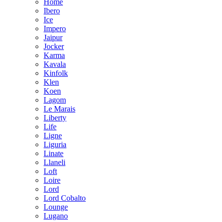
Home
Ibero
Ice
Impero
Jaipur
Jocker
Karma
Kavala
Kinfolk
Klen
Koen
Lagom
Le Marais
Liberty
Life
Ligne
Liguria
Linate
Llaneli
Loft
Loire
Lord
Lord Cobalto
Lounge
Lugano