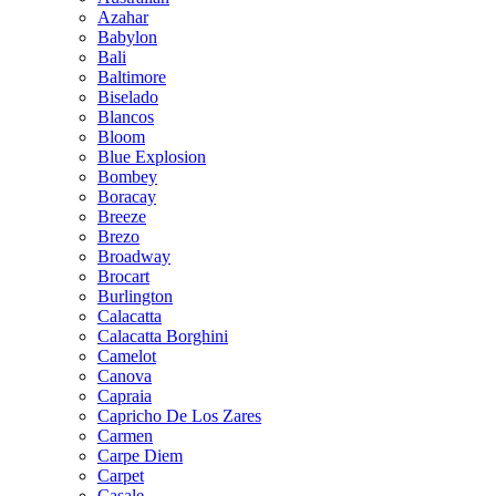
Azahar
Babylon
Bali
Baltimore
Biselado
Blancos
Bloom
Blue Explosion
Bombey
Boracay
Breeze
Brezo
Broadway
Brocart
Burlington
Calacatta
Calacatta Borghini
Camelot
Canova
Capraia
Capricho De Los Zares
Carmen
Carpe Diem
Carpet
Casale