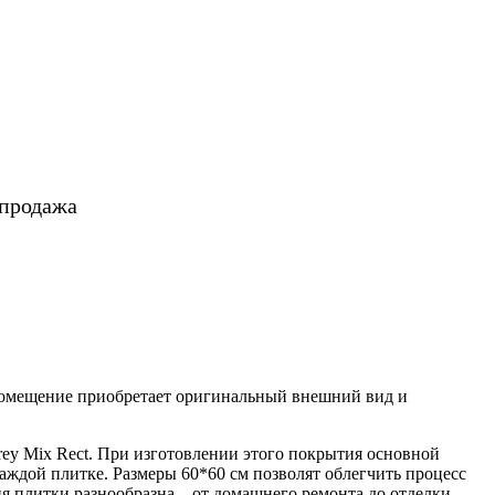
 продажа
помещение приобретает оригинальный внешний вид и
rey Mix Rect. При изготовлении этого покрытия основной
аждой плитке. Размеры 60*60 см позволят облегчить процесс
ия плитки разнообразна – от домашнего ремонта до отделки