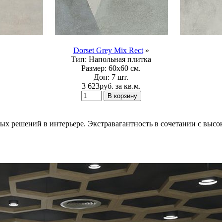
Dorset Grey Mix Rect
»
Тип:
Напольная плитка
Размер:
60x60 см.
Доп:
7 шт.
3 623
p
уб.
за кв.м.
х решений в интерьере. Экстравагантность в сочетании с высок