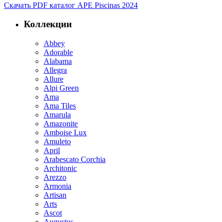
Скачать PDF каталог APE Piscinas 2024
Коллекции
Abbey
Adorable
Alabama
Allegra
Allure
Alpi Green
Ama
Ama Tiles
Amarula
Amazonite
Amboise Lux
Amuleto
April
Arabescato Corchia
Architonic
Arezzo
Armonia
Artisan
Arts
Ascot
Augustus