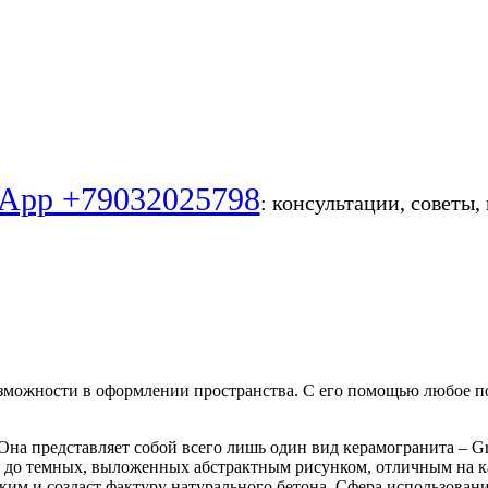
App +79032025798
: консультации, советы,
зможности в оформлении пространства. С его помощью любое 
 Она представляет собой всего лишь один вид керамогранита – G
ых до темных, выложенных абстрактным рисунком, отличным на к
ким и создаст фактуру натурального бетона. Сфера использован