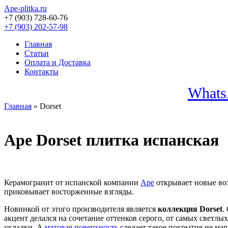
Ape-plitka.ru
+7 (903) 728-60-76
+7 (903) 202-57-98
Главная
Статьи
Оплата и Доставка
Контакты
Whats
Главная
» Dorset
Ape Dorset плитка испанская
Керамогранит от испанской компании
Ape
открывает новые во
приковывает восторженные взгляды.
Новинкой от этого производителя является
коллекция Dorset
.
акцент делался на сочетание оттенков серого, от самых светл
укладки. А
матовая поверхность
сделает такое покрытие не мар