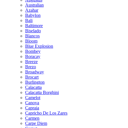
Australian
Azahar
Babylon
Bali
Baltimore
Biselado
Blancos
Bloom
Blue Explosion
Bombey
Boracay
Breeze
Brezo
Broadway
Brocart
Burlington
Calacatta
Calacatta Borghini
Camelot
Canova
Capraia
Capricho De Los Zares
Carmen
Carpe Diem