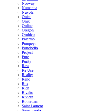
Norway
Numantia
Nuvola
Onice
Onix
Online
Oregon
Orobico
Palermo
Pompeya
Portobello
Project
Pure
Purity
Raw
Re Use
Reality
Reno
Rex
Rich
Rivalto
Riviera
Rotterdam
Saint Laurent
Samarcanda