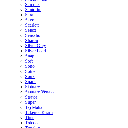
Samples
Santorini
Sara
Savona
Scarlett
Select
Sensation
Sharon
Silver Grey
Silver Pearl
Snap
Soft
Soho
Sotile
Souk
Spark
Statuary
Statuary Venato
Stratos
Super
Taj Mahal
Takenos K-sim
Time
Toledo
Tonality