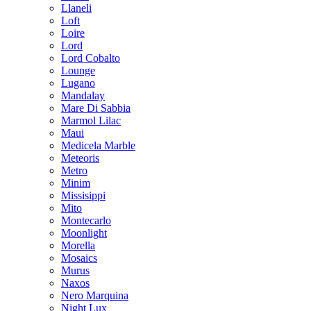
Llaneli
Loft
Loire
Lord
Lord Cobalto
Lounge
Lugano
Mandalay
Mare Di Sabbia
Marmol Lilac
Maui
Medicela Marble
Meteoris
Metro
Minim
Missisippi
Mito
Montecarlo
Moonlight
Morella
Mosaics
Murus
Naxos
Nero Marquina
Night Lux