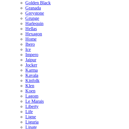
Golden Black
Granada
Greystone
Grunge
Harlequin
Hellas
Hexagon
Home
Ibero
Ice
Impero
Jaipur
Jocker
Karma
Kavala
Kinfolk
Klen
Koen
Lagom
Le Marais
Liberty
Life
Ligne
Liguria
Linate