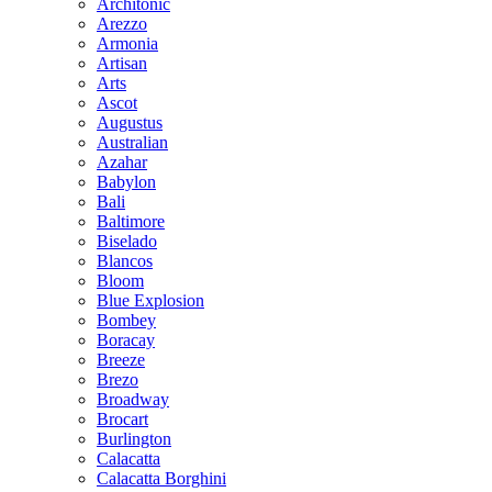
Architonic
Arezzo
Armonia
Artisan
Arts
Ascot
Augustus
Australian
Azahar
Babylon
Bali
Baltimore
Biselado
Blancos
Bloom
Blue Explosion
Bombey
Boracay
Breeze
Brezo
Broadway
Brocart
Burlington
Calacatta
Calacatta Borghini