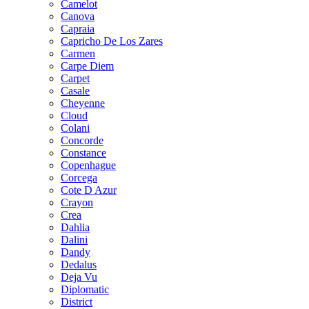
Camelot
Canova
Capraia
Capricho De Los Zares
Carmen
Carpe Diem
Carpet
Casale
Cheyenne
Cloud
Colani
Concorde
Constance
Copenhague
Corcega
Cote D Azur
Crayon
Crea
Dahlia
Dalini
Dandy
Dedalus
Deja Vu
Diplomatic
District