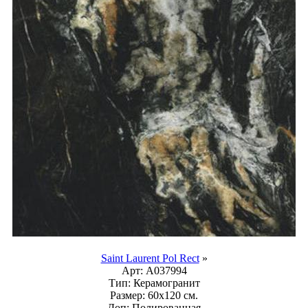
Saint Laurent Pol Rect
»
Арт:
A037994
Тип:
Керамогранит
Размер:
60x120 см.
Доп:
Полированная