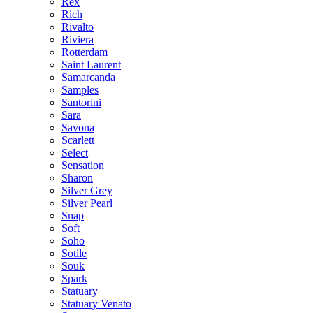
Rex
Rich
Rivalto
Riviera
Rotterdam
Saint Laurent
Samarcanda
Samples
Santorini
Sara
Savona
Scarlett
Select
Sensation
Sharon
Silver Grey
Silver Pearl
Snap
Soft
Soho
Sotile
Souk
Spark
Statuary
Statuary Venato