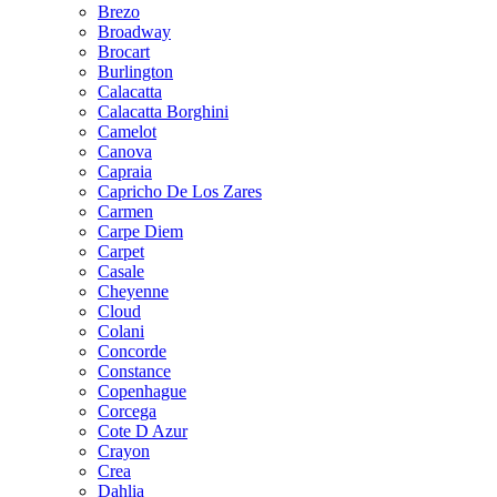
Brezo
Broadway
Brocart
Burlington
Calacatta
Calacatta Borghini
Camelot
Canova
Capraia
Capricho De Los Zares
Carmen
Carpe Diem
Carpet
Casale
Cheyenne
Cloud
Colani
Concorde
Constance
Copenhague
Corcega
Cote D Azur
Crayon
Crea
Dahlia