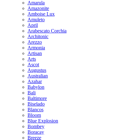
Amarula
Amazonite
Amboise Lux
Amuleto
April
Arabescato Corchia
Architonic
Arezzo
Armonia
Artisan
Arts
Ascot
Augustus
Australian
Azahar
Babylon
Bali
Baltimore
Biselado
Blancos
Bloom
Blue Explosion
Bombey
Boracay
Breeze