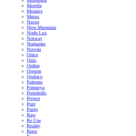
Moonlight
Morella
Mosaics
Murus
Naxos
Nero Marquina
Night Lux
Norway
Numantia
Nuvola
Onice
Onix
Online
Oregon
Orobico
Palermo
Pompeya
Portobello
Project
Pure
Purity
Raw
Re Use
Reality
Reno