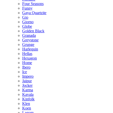
Four Seasons
Funny
Gaya Quartzite
Gio
Giorno
Globe
Golden Black
Granada
Greystone
Grunge
Harlequin
Hellas
Hexagon
Home
Ibero
Ice
Impero
Jaipur
Jocker
Karma
Kavala
Kinfolk
Klen
Koen
Lagom