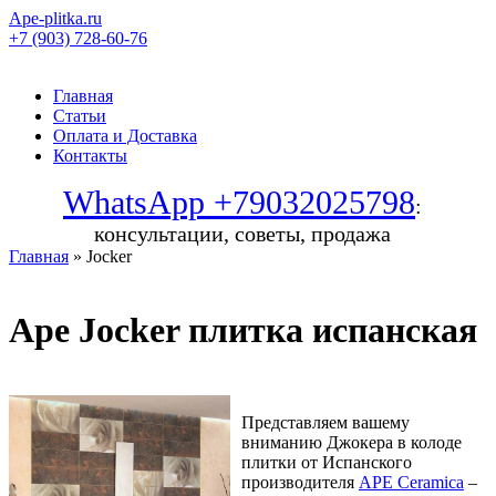
Ape-plitka.ru
+7 (903) 728-60-76
Главная
Статьи
Оплата и Доставка
Контакты
WhatsApp +79032025798
:
консультации, советы, продажа
Главная
» Jocker
Ape Jocker плитка испанская
Представляем вашему
вниманию Джокера в колоде
плитки от Испанского
производителя
APE Ceramica
–