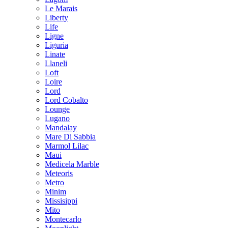
Le Marais
Liberty
Life
Ligne
Liguria
Linate
Llaneli
Loft
Loire
Lord
Lord Cobalto
Lounge
Lugano
Mandalay
Mare Di Sabbia
Marmol Lilac
Maui
Medicela Marble
Meteoris
Metro
Minim
Missisippi
Mito
Montecarlo