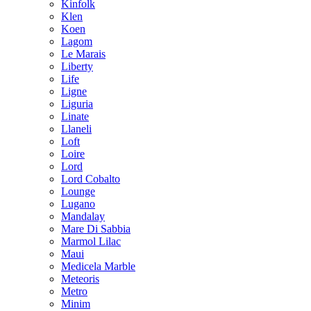
Kinfolk
Klen
Koen
Lagom
Le Marais
Liberty
Life
Ligne
Liguria
Linate
Llaneli
Loft
Loire
Lord
Lord Cobalto
Lounge
Lugano
Mandalay
Mare Di Sabbia
Marmol Lilac
Maui
Medicela Marble
Meteoris
Metro
Minim