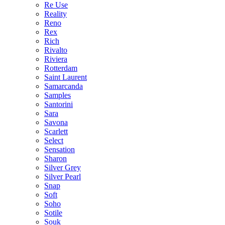
Re Use
Reality
Reno
Rex
Rich
Rivalto
Riviera
Rotterdam
Saint Laurent
Samarcanda
Samples
Santorini
Sara
Savona
Scarlett
Select
Sensation
Sharon
Silver Grey
Silver Pearl
Snap
Soft
Soho
Sotile
Souk