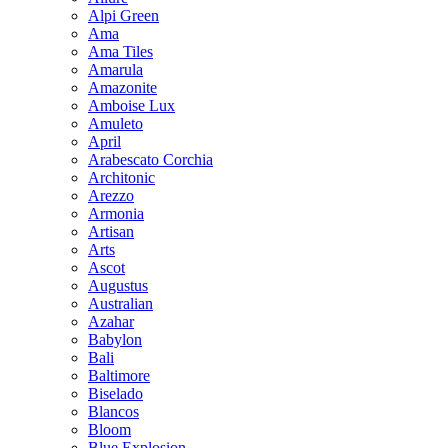
Alpi Green
Ama
Ama Tiles
Amarula
Amazonite
Amboise Lux
Amuleto
April
Arabescato Corchia
Architonic
Arezzo
Armonia
Artisan
Arts
Ascot
Augustus
Australian
Azahar
Babylon
Bali
Baltimore
Biselado
Blancos
Bloom
Blue Explosion