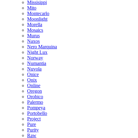
Missisippi
Mito
Montecarlo
Moonlight
Morella
Mosaics
Murus
Naxos
Nero Marquina
Night Lux
Norway
Numantia
Nuvola
Onice
Onix
Online
Oregon
Orobico
Palermo
Pompeya
Portobello
Project
Pure
Purity
Raw