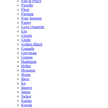
Fior di Pesco
Fiorella
Fleur
Floriane
Four Seasons
Funny
Gaya Quartzite
Gio
Giorno
Globe
Golden Black
Granada
Greystone
Grunge
Harlequin
Hellas
Hexagon
Home
Ibero
Ice
Impero
Jaipur
Jocker
Karma
Kavala