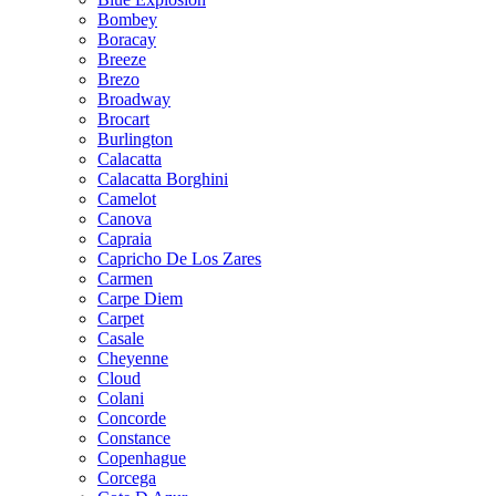
Bombey
Boracay
Breeze
Brezo
Broadway
Brocart
Burlington
Calacatta
Calacatta Borghini
Camelot
Canova
Capraia
Capricho De Los Zares
Carmen
Carpe Diem
Carpet
Casale
Cheyenne
Cloud
Colani
Concorde
Constance
Copenhague
Corcega