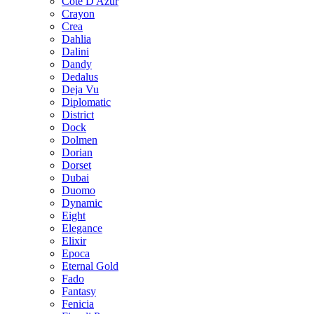
Cote D Azur
Crayon
Crea
Dahlia
Dalini
Dandy
Dedalus
Deja Vu
Diplomatic
District
Dock
Dolmen
Dorian
Dorset
Dubai
Duomo
Dynamic
Eight
Elegance
Elixir
Epoca
Eternal Gold
Fado
Fantasy
Fenicia