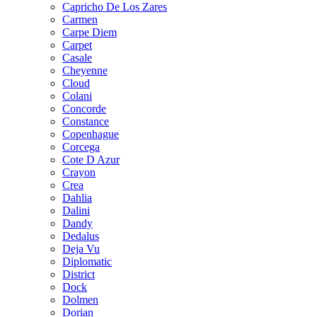
Capricho De Los Zares
Carmen
Carpe Diem
Carpet
Casale
Cheyenne
Cloud
Colani
Concorde
Constance
Copenhague
Corcega
Cote D Azur
Crayon
Crea
Dahlia
Dalini
Dandy
Dedalus
Deja Vu
Diplomatic
District
Dock
Dolmen
Dorian