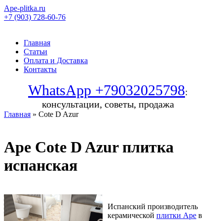
Ape-plitka.ru
+7 (903) 728-60-76
Главная
Статьи
Оплата и Доставка
Контакты
WhatsApp +79032025798
:
консультации, советы, продажа
Главная
» Cote D Azur
Ape Cote D Azur плитка
испанская
Испанский производитель
керамической
плитки Ape
в