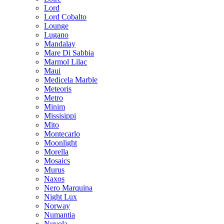
Lord
Lord Cobalto
Lounge
Lugano
Mandalay
Mare Di Sabbia
Marmol Lilac
Maui
Medicela Marble
Meteoris
Metro
Minim
Missisippi
Mito
Montecarlo
Moonlight
Morella
Mosaics
Murus
Naxos
Nero Marquina
Night Lux
Norway
Numantia
Nuvola