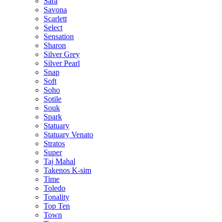
Sara
Savona
Scarlett
Select
Sensation
Sharon
Silver Grey
Silver Pearl
Snap
Soft
Soho
Sotile
Souk
Spark
Statuary
Statuary Venato
Stratos
Super
Taj Mahal
Takenos K-sim
Time
Toledo
Tonality
Top Ten
Town