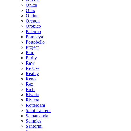
Onice
Onix
Online
Oregon
Orobico
Palermo
Pompeya
Portobello
Project
Pure
Purity
Raw
Re Use
Reality
Reno
Rex
Rich
Rivalto
Riviera
Rotterdam
Saint Laurent
Samarcanda
Samples
Santorini