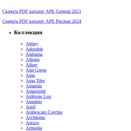
Скачать PDF каталог APE General 2023
Скачать PDF каталог APE Piscinas 2024
Коллекции
Abbey
Adorable
Alabama
Allegra
Allure
Alpi Green
Ama
Ama Tiles
Amarula
Amazonite
Amboise Lux
Amuleto
April
Arabescato Corchia
Architonic
Arezzo
Armonia