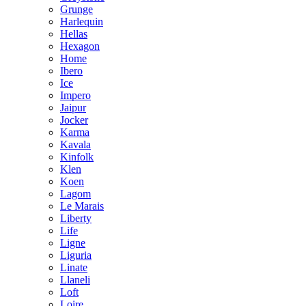
Grunge
Harlequin
Hellas
Hexagon
Home
Ibero
Ice
Impero
Jaipur
Jocker
Karma
Kavala
Kinfolk
Klen
Koen
Lagom
Le Marais
Liberty
Life
Ligne
Liguria
Linate
Llaneli
Loft
Loire