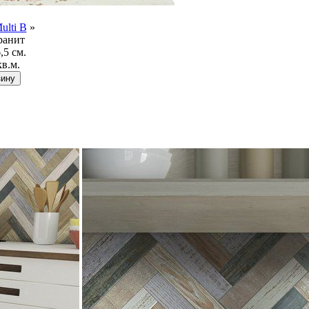
ulti B
»
ранит
,5 см.
кв.м.