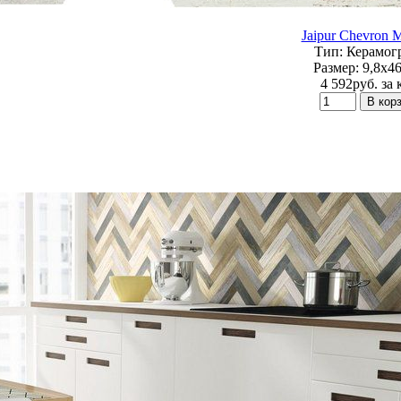
Jaipur Chevron M
Тип:
Керамог
Размер:
9,8x46
4 592
p
уб.
за 