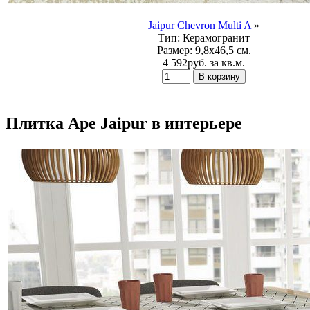
Jaipur Chevron Multi A
»
Тип:
Керамогранит
Размер:
9,8x46,5 см.
4 592
p
уб.
за кв.м.
Плитка Ape Jaipur в интерьере