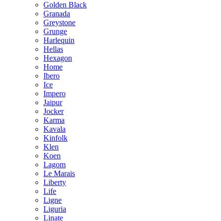
Golden Black
Granada
Greystone
Grunge
Harlequin
Hellas
Hexagon
Home
Ibero
Ice
Impero
Jaipur
Jocker
Karma
Kavala
Kinfolk
Klen
Koen
Lagom
Le Marais
Liberty
Life
Ligne
Liguria
Linate