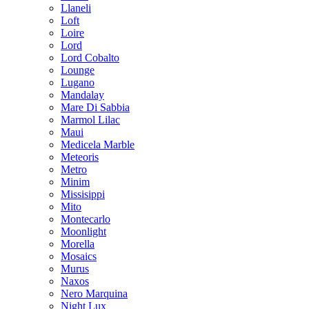
Llaneli
Loft
Loire
Lord
Lord Cobalto
Lounge
Lugano
Mandalay
Mare Di Sabbia
Marmol Lilac
Maui
Medicela Marble
Meteoris
Metro
Minim
Missisippi
Mito
Montecarlo
Moonlight
Morella
Mosaics
Murus
Naxos
Nero Marquina
Night Lux