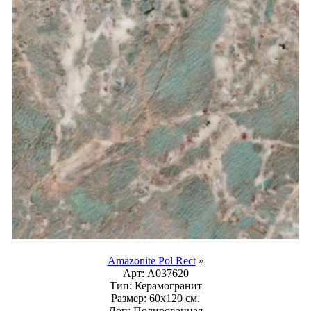
Amazonite Pol Rect
»
Арт:
A037620
Тип:
Керамогранит
Размер:
60x120 см.
Доп:
Полированная