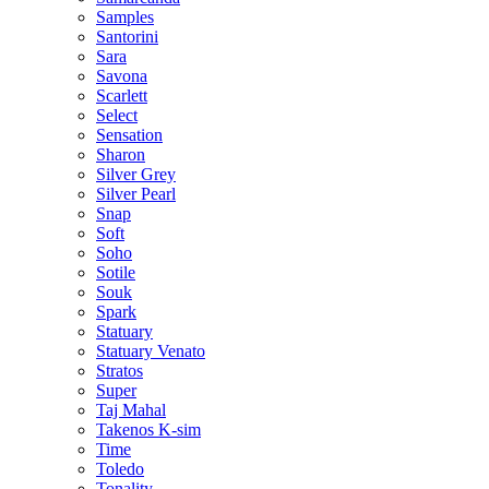
Samples
Santorini
Sara
Savona
Scarlett
Select
Sensation
Sharon
Silver Grey
Silver Pearl
Snap
Soft
Soho
Sotile
Souk
Spark
Statuary
Statuary Venato
Stratos
Super
Taj Mahal
Takenos K-sim
Time
Toledo
Tonality