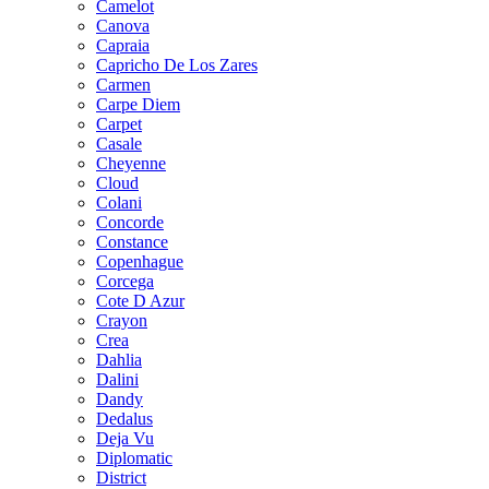
Camelot
Canova
Capraia
Capricho De Los Zares
Carmen
Carpe Diem
Carpet
Casale
Cheyenne
Cloud
Colani
Concorde
Constance
Copenhague
Corcega
Cote D Azur
Crayon
Crea
Dahlia
Dalini
Dandy
Dedalus
Deja Vu
Diplomatic
District