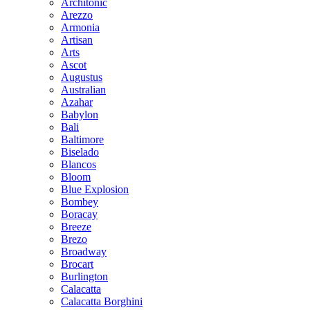
Architonic
Arezzo
Armonia
Artisan
Arts
Ascot
Augustus
Australian
Azahar
Babylon
Bali
Baltimore
Biselado
Blancos
Bloom
Blue Explosion
Bombey
Boracay
Breeze
Brezo
Broadway
Brocart
Burlington
Calacatta
Calacatta Borghini