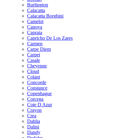
Burlington
Calacatta
Calacatta Borghini
Camelot
Canova
Capraia
Capricho De Los Zares
Carmen
Carpe Diem
Carpet
Casale
Cheyenne
Cloud
Colani
Concorde
Constance
Copenhague
Corcega
Cote D Azur
Crayon
Crea
Dahlia
Dalini
Dandy
Dedalus