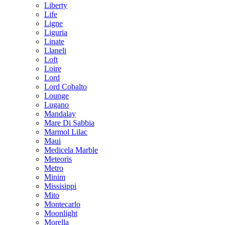
Liberty
Life
Ligne
Liguria
Linate
Llaneli
Loft
Loire
Lord
Lord Cobalto
Lounge
Lugano
Mandalay
Mare Di Sabbia
Marmol Lilac
Maui
Medicela Marble
Meteoris
Metro
Minim
Missisippi
Mito
Montecarlo
Moonlight
Morella