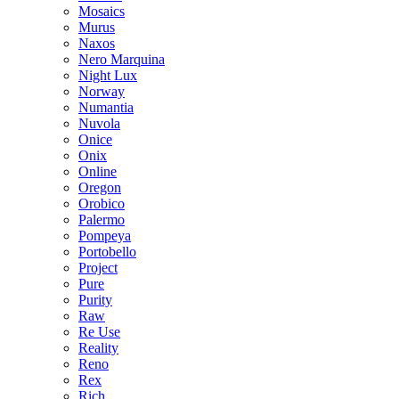
Mosaics
Murus
Naxos
Nero Marquina
Night Lux
Norway
Numantia
Nuvola
Onice
Onix
Online
Oregon
Orobico
Palermo
Pompeya
Portobello
Project
Pure
Purity
Raw
Re Use
Reality
Reno
Rex
Rich