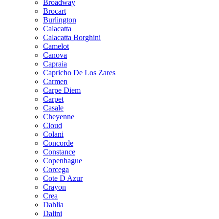
Broadway
Brocart
Burlington
Calacatta
Calacatta Borghini
Camelot
Canova
Capraia
Capricho De Los Zares
Carmen
Carpe Diem
Carpet
Casale
Cheyenne
Cloud
Colani
Concorde
Constance
Copenhague
Corcega
Cote D Azur
Crayon
Crea
Dahlia
Dalini