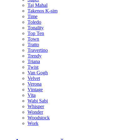
Taj Mahal
Takenos K-sim
Time
Toledo
Tonality
Top Ten
Town
Tratto
Travertino
Trendy
Triana
Twist
Van Gogh
Velvet
Verona
Vintage
Vita
Wabi Sabi
Whisper
Wonder
Woodstock
Work