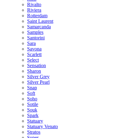
Rivalto
Riviera
Rotterdam
Saint Laurent
Samarcanda
Samples
Santorini
Sara
Savona
Scarlett
Select
Sensation
Sharon
Silver Grey
Silver Pearl
Snap
Soft
Soho
Sotile
Souk
Spark
Statuary
Statuary Venato
Stratos
Super