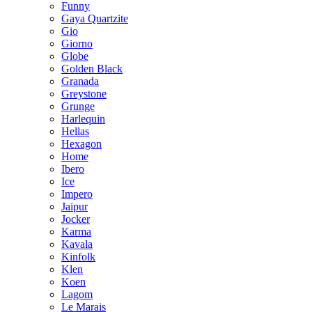
Funny
Gaya Quartzite
Gio
Giorno
Globe
Golden Black
Granada
Greystone
Grunge
Harlequin
Hellas
Hexagon
Home
Ibero
Ice
Impero
Jaipur
Jocker
Karma
Kavala
Kinfolk
Klen
Koen
Lagom
Le Marais