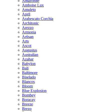
Amazonite
Amboise Lux
Amuleto
April
Arabescato Corchia
Architonic
Arezzo
Armonia
Artisan
Arts
Ascot
Augustus
Australian
Azahar
Babylon
Bali
Baltimore
Biselado
Blancos
Bloom
Blue Explosion
Bombey
Boracay
Breeze
Brezo