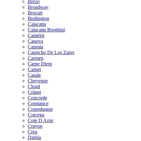
Brezo
Broadway
Brocart
Burlington
Calacatta
Calacatta Borghini
Camelot
Canova
Capraia
Capricho De Los Zares
Carmen
Carpe Diem
Carpet
Casale
Cheyenne
Cloud
Colani
Concorde
Constance
Copenhague
Corcega
Cote D Azur
Crayon
Crea
Dahlia