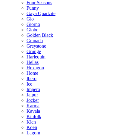
Four Seasons
Funny
Gaya Quartzite
Gio
Giorno
Globe
Golden Black
Granada
Greystone
Grunge
Harlequin
Hellas
Hexagon
Home
Ibero
Ice
Impero
Jaipur
Jocker
Karma
Kavala
Kinfolk
Klen
Koen
Lagom