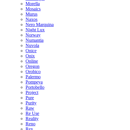
Morella
Mosaics
Murus
Naxos
Nero Marquina
Night Lux
Norway
Numantia
Nuvola
Onice
Onix
Online
Oregon
Orobico
Palermo
Pompeya
Portobello
Project
Pure
Purity
Raw
Re Use
Reality
Reno
Rex