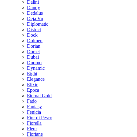
Dalini
Dandy
Dedalus
Deja Vu
Diplomatic
District
Dock
Dolmen
Dorian
Dorset
Dubai
Duomo
Dynamic
Eight
Elegance
Elixir
Epoca
Eternal Gold
Fado
Fantasy
Fenicia
Fior di Pesco
Fiorella
Fleur
Floriane