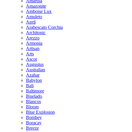
Amarula
Amazonite
Amboise Lux
Amuleto
April
Arabescato Corchia
Architonic
Arezzo
Armonia
Artisan
Arts
Ascot
Augustus
Australian
Azahar
Babylon
Bali
Baltimore
Biselado
Blancos
Bloom
Blue Explosion
Bombey
Boracay
Breeze