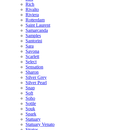
Rich
Rivalto
Riviera
Rotterdam
Saint Laurent
Samarcanda
Samples
Santorini
Sara
Savona
Scarlett
Select
Sensation
Sharon
Silver Grey
Silver Pearl
Snap
Soft
Soho
Sotile
Souk
Spark
Statuary
Statuary Venato
Stratos