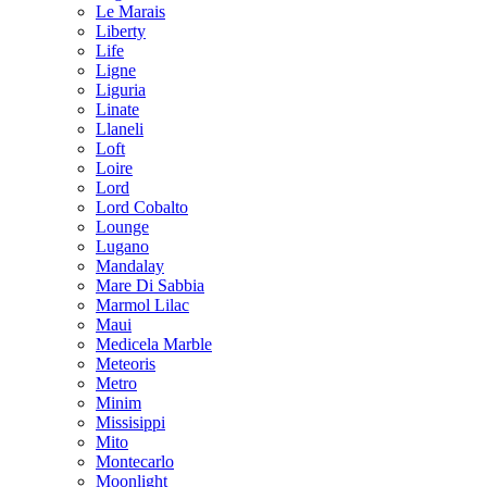
Le Marais
Liberty
Life
Ligne
Liguria
Linate
Llaneli
Loft
Loire
Lord
Lord Cobalto
Lounge
Lugano
Mandalay
Mare Di Sabbia
Marmol Lilac
Maui
Medicela Marble
Meteoris
Metro
Minim
Missisippi
Mito
Montecarlo
Moonlight