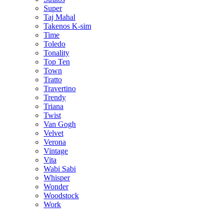
Super
Taj Mahal
Takenos K-sim
Time
Toledo
Tonality
Top Ten
Town
Tratto
Travertino
Trendy
Triana
Twist
Van Gogh
Velvet
Verona
Vintage
Vita
Wabi Sabi
Whisper
Wonder
Woodstock
Work