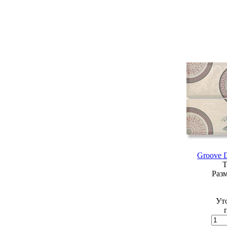
Groove D
Т
Разм
Ут