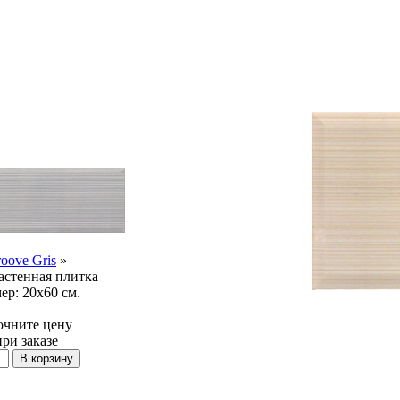
oove Gris
»
стенная плитка
ер:
20x60 см.
очните цену
при заказе