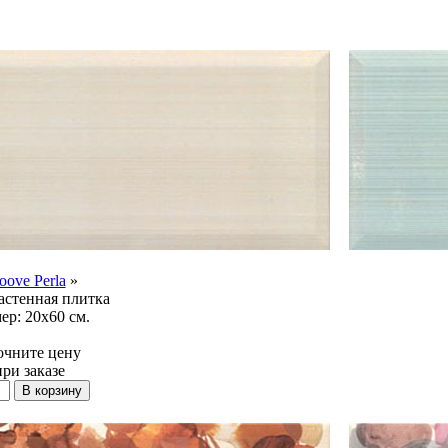
oove Perla
»
стенная плитка
ер:
20x60 см.
очните цену
при заказе