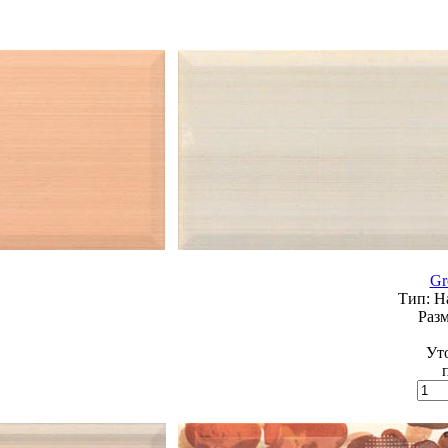
Gr
Тип:
На
Разм
Ут