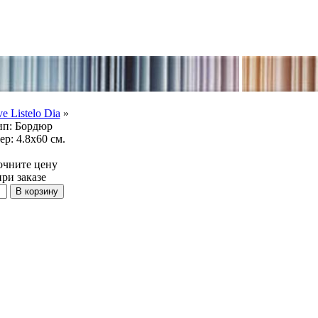
e Listelo Dia
»
ип:
Бордюр
ер:
4.8x60 см.
очните цену
при заказе