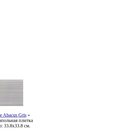
e Abacus Gris
»
польная плитка
р:
33.8x33.8 см.