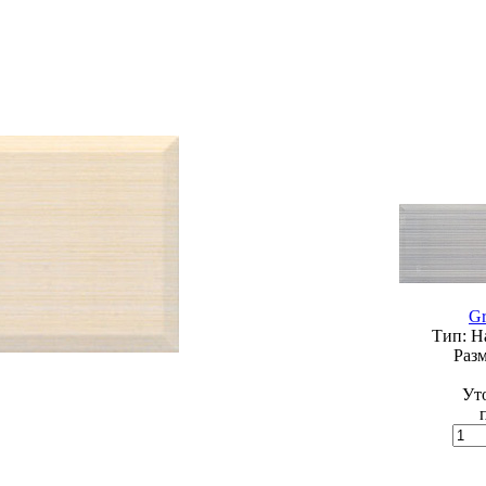
Gr
Тип:
На
Разм
Ут