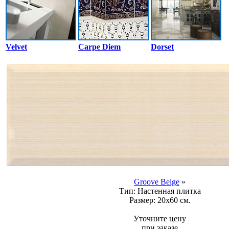
Velvet
Carpe Diem
Dorset
Groove Beige
»
Тип:
Настенная плитка
Размер:
20x60 см.
Уточните цену
при заказе