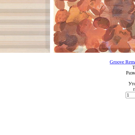
Groove Rema
Т
Разм
Ут