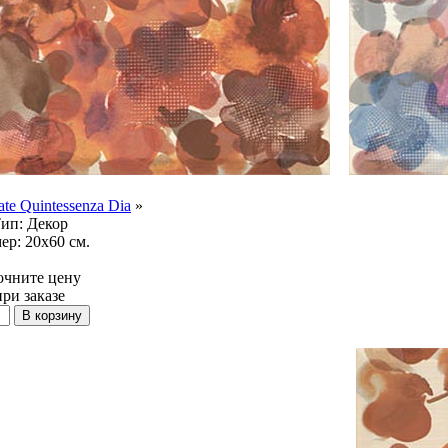
te Quintessenza Dia
»
ип:
Декор
ер:
20x60 см.
очните цену
при заказе