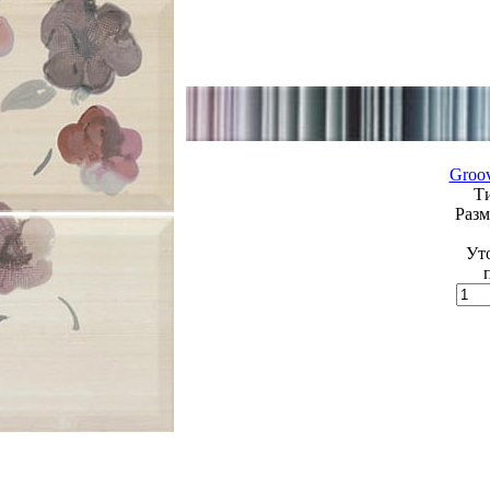
Groov
Т
Разм
Ут