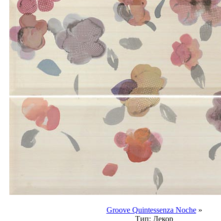
Groove Quintessenza Noche
»
Тип:
Декор