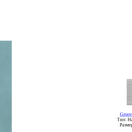
Groov
Тип:
На
Разме