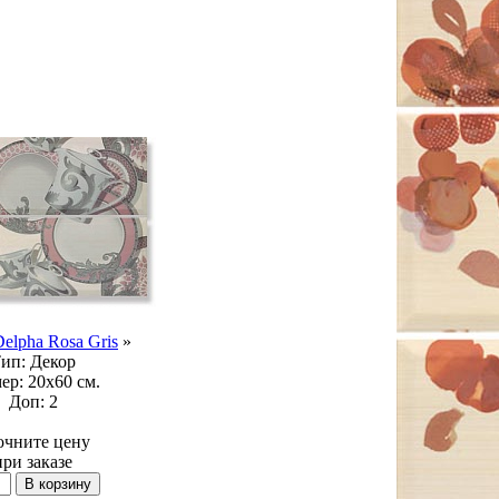
elpha Rosa Gris
»
ип:
Декор
ер:
20x60 см.
Доп:
2
очните цену
при заказе