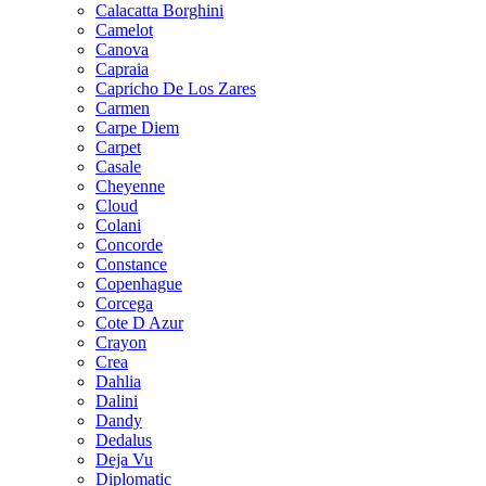
Calacatta Borghini
Camelot
Canova
Capraia
Capricho De Los Zares
Carmen
Carpe Diem
Carpet
Casale
Cheyenne
Cloud
Colani
Concorde
Constance
Copenhague
Corcega
Cote D Azur
Crayon
Crea
Dahlia
Dalini
Dandy
Dedalus
Deja Vu
Diplomatic