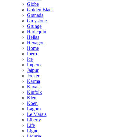
Globe
Golden Black
Granada
Greystone
Grunge
Harlequin
Hellas
Hexagon
Home
Ibero
Ice
Impero
Jaipur
Jocker
Karma
Kavala
Kinfolk
Klen
Koen
Lagom
Le Marais
Liberty
Life
Ligne
Liguria