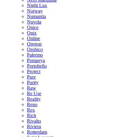
Night Lux
Norway
Numantia
Nuvola
Onice
Onix
Online
Oregon
Orobico
Palermo
Pompeya
Portobello
Project
Pure
Purity
Raw
Re Use
Reality
Reno
Rex
Rich
Rivalto
Riviera
Rotterdam