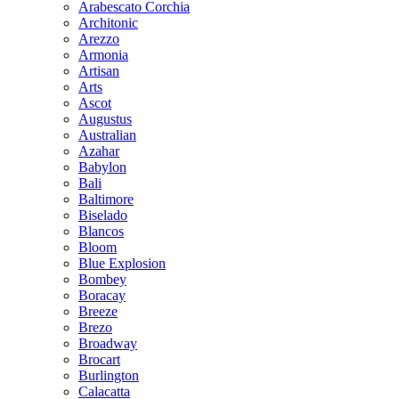
Arabescato Corchia
Architonic
Arezzo
Armonia
Artisan
Arts
Ascot
Augustus
Australian
Azahar
Babylon
Bali
Baltimore
Biselado
Blancos
Bloom
Blue Explosion
Bombey
Boracay
Breeze
Brezo
Broadway
Brocart
Burlington
Calacatta