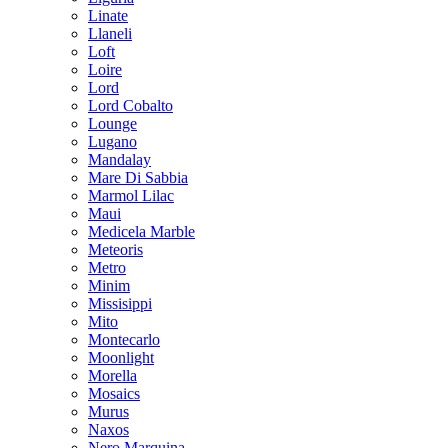
Linate
Llaneli
Loft
Loire
Lord
Lord Cobalto
Lounge
Lugano
Mandalay
Mare Di Sabbia
Marmol Lilac
Maui
Medicela Marble
Meteoris
Metro
Minim
Missisippi
Mito
Montecarlo
Moonlight
Morella
Mosaics
Murus
Naxos
Nero Marquina