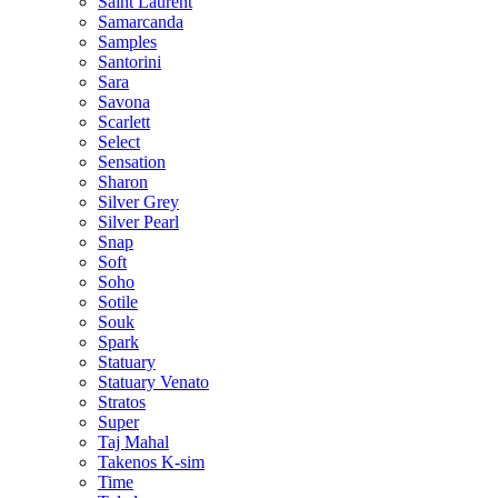
Saint Laurent
Samarcanda
Samples
Santorini
Sara
Savona
Scarlett
Select
Sensation
Sharon
Silver Grey
Silver Pearl
Snap
Soft
Soho
Sotile
Souk
Spark
Statuary
Statuary Venato
Stratos
Super
Taj Mahal
Takenos K-sim
Time